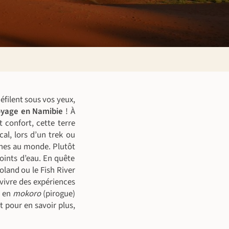
éfilent sous vos yeux,
oyage en Namibie
! À
 confort, cette terre
cal, lors d’un trek ou
unes au monde. Plutôt
oints d’eau. En quête
oland ou le Fish River
vivre des expériences
e en
mokoro
(pirogue)
 pour en savoir plus,