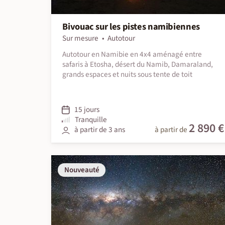
Bivouac sur les pistes namibiennes
Sur mesure
Autotour
Autotour en Namibie en 4x4 aménagé entre
safaris à Etosha, désert du Namib, Damaraland,
grands espaces et nuits sous tente de toit
15 jours
Tranquille
2 890 €
à partir de 3 ans
à partir de
Nouveauté