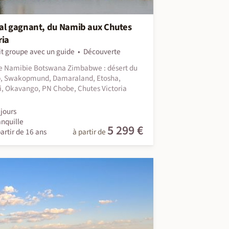
al gagnant, du Namib aux Chutes
ria
it groupe avec un guide
Découverte
e Namibie Botswana Zimbabwe : désert du
, Swakopmund, Damaraland, Etosha,
i, Okavango, PN Chobe, Chutes Victoria
jours
anquille
5 299 €
artir de 16 ans
à partir de