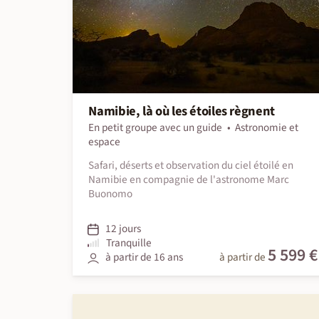
Namibie, là où les étoiles règnent
En petit groupe avec un guide
Astronomie et
espace
Safari, déserts et observation du ciel étoilé en
Namibie en compagnie de l'astronome Marc
Buonomo
12 jours
Tranquille
5 599 €
à partir de 16 ans
à partir de