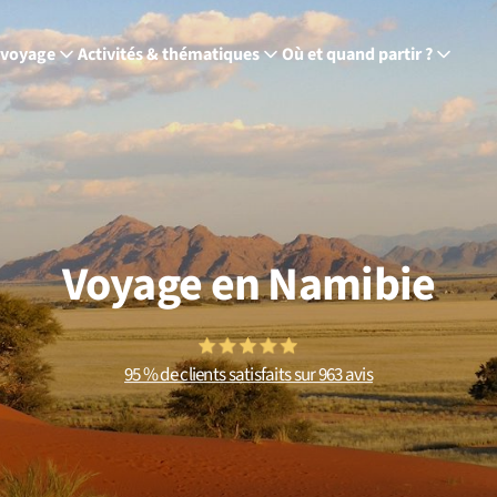
 voyage
Activités & thématiques
Où et quand partir ?
Voyage en Namibie
95 % de clients satisfaits sur 963 avis