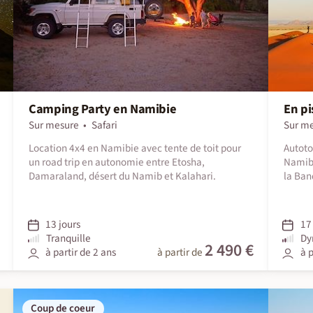
Camping Party en Namibie
En pi
Sur mesure
Safari
Sur m
Location 4x4 en Namibie avec tente de toit pour
Autoto
un road trip en autonomie entre Etosha,
Namib 
Damaraland, désert du Namib et Kalahari.
la Ban
13 jours
17 
Tranquille
Dy
2 490 €
à partir de 2 ans
à partir de
à p
Coup de coeur