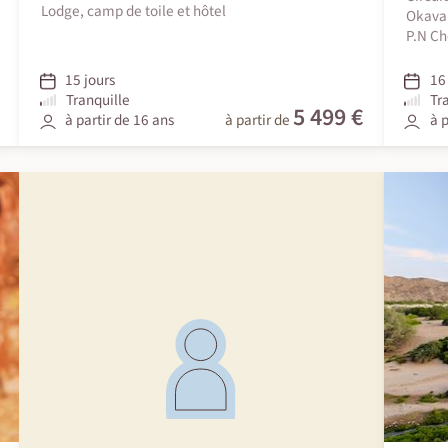
Lodge, camp de toile et hôtel
Okavan
P.N Ch
15 jours
16 
Tranquille
Tr
5 499 €
à partir de 16 ans
à partir de
à p