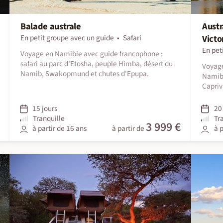
Balade australe
Austr
En petit groupe avec un guide
Safari
Victo
En pet
Voyage en Namibie avec guide francophone :
safari au parc d'Etosha, peuple Himba, désert du
Voyag
Namib, Swakopmund et chutes d'Epupa.
Namib
Capriv
15 jours
20 
Tranquille
Tr
3 999 €
à partir de 16 ans
à partir de
à p