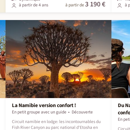
3 190 €
à partir de 4 ans
à partir de
à p
La Namibie version confort !
Du Na
En petit groupe avec un guide
Découverte
confo
En pet
Circuit namibie en lodge: les incontournables du
Fish River Canyon au parc national d'Etosha en
Circui