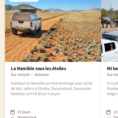
La Namibie sous les étoiles
Mi lo
Sur mesure
Autotour
Sur m
Autotour en Namibie en 4x4 aménagé avec tente
Circui
de toit, safaris à Etosha, Damaraland, Sossusvlei,
Etosha
Deadvlei et Fish River Canyon
lodge 
19 jours
15 
Dynamique
Tr