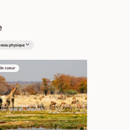
e
iveau physique
de coeur