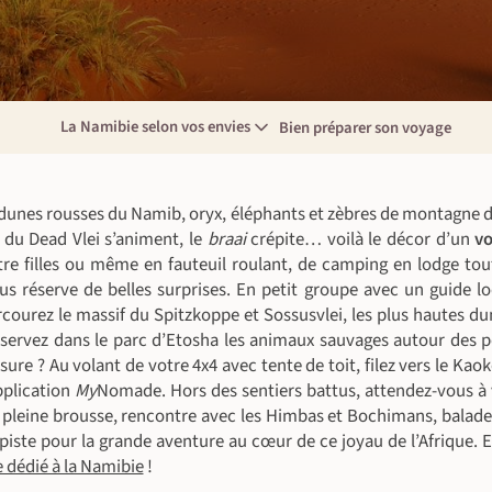
La Namibie selon vos envies
Bien préparer son voyage
 dunes rousses du Namib, oryx, éléphants et zèbres de montagne d
 du Dead Vlei s’animent, le
braai
crépite… voilà le décor d’un
v
tre filles ou même en fauteuil roulant, de camping en lodge tout
us réserve de belles surprises. En petit groupe avec un guide lo
courez le massif du Spitzkoppe et Sossusvlei, les plus hautes d
Observez dans le parc d’Etosha les animaux sauvages autour des p
sure ? Au volant de votre 4x4 avec tente de toit, filez vers le Kaok
pplication
My
Nomade. Hors des sentiers battus, attendez-vous à 
en pleine brousse, rencontre avec les Himbas et Bochimans, balad
iste pour la grande aventure au cœur de ce joyau de l’Afrique. Et
 dédié à la Namibie
!