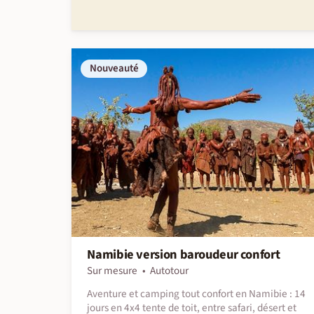
Nouveauté
Namibie version baroudeur confort
Sur mesure
Autotour
Aventure et camping tout confort en Namibie : 14
jours en 4x4 tente de toit, entre safari, désert et