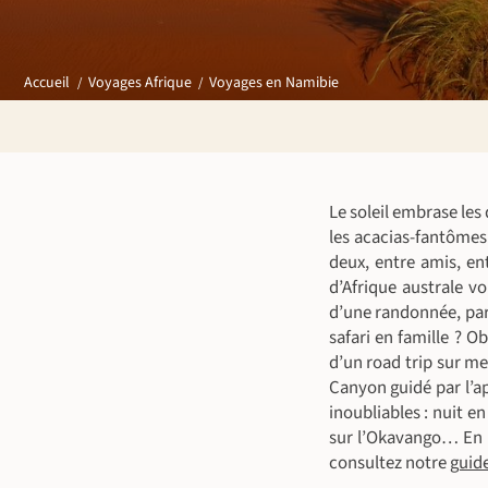
Voyages en Namibie
Accueil
Voyages Afrique
Le soleil embrase les
les acacias-fantômes
deux, entre amis, en
d’Afrique australe vo
d’une randonnée, par
safari en famille ? 
d’un road trip sur me
Canyon guidé par l’a
inoubliables : nuit 
sur l’Okavango… En p
consultez notre
guide