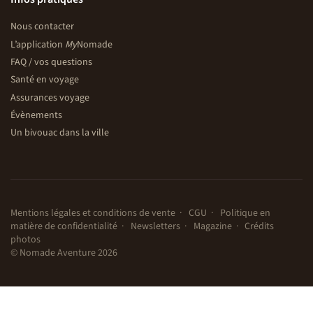
Nous contacter
L’application
My
Nomade
FAQ / vos questions
Santé en voyage
Assurances voyage
Évènements
Un bivouac dans la ville
Mentions légales et conditions de vente
CGU
Politique en
matière de confidentialité
Newsletters
Magazine
Crédits
photos
© Nomade Aventure 2026