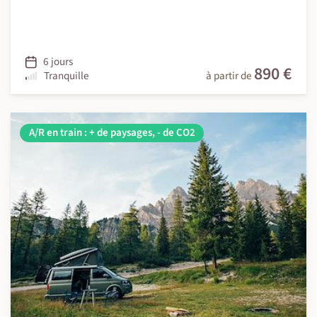
6 jours
890 €
Tranquille
à partir de
A/R en train : + de paysages, - de CO2