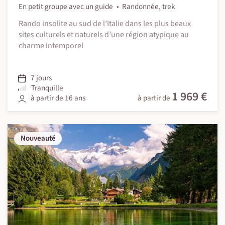
En petit groupe avec un guide
Randonnée, trek
Rando insolite au sud de l’Italie dans les plus beaux
sites culturels et naturels d’une région atypique au
charme intemporel
7 jours
Tranquille
1 969 €
à partir de 16 ans
à partir de
Nouveauté