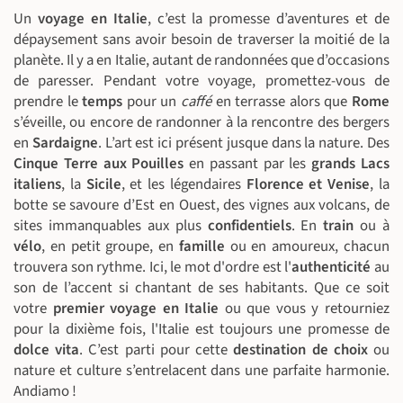
Un
voyage en Italie
, c’est la promesse d’aventures et de
dépaysement sans avoir besoin de traverser la moitié de la
planète. Il y a en Italie, autant de randonnées que d’occasions
de paresser. Pendant votre voyage, promettez-vous de
prendre le
temps
pour un
caffé
en terrasse alors que
Rome
s’éveille, ou encore de randonner à la rencontre des bergers
en
Sardaigne
. L’art est ici présent jusque dans la nature. Des
Cinque Terre aux Pouilles
en passant par les
grands Lacs
italiens
, la
Sicile
, et les légendaires
Florence et Venise
, la
botte se savoure d’Est en Ouest, des vignes aux volcans, de
sites immanquables aux plus
confidentiels
. En
train
ou à
vélo
, en petit groupe, en
famille
ou en amoureux, chacun
trouvera son rythme. Ici, le mot d'ordre est l'
authenticité
au
son de l’accent si chantant de ses habitants. Que ce soit
votre
premier voyage en Italie
ou que vous y retourniez
pour la dixième fois, l'Italie est toujours une promesse de
dolce vita
. C’est parti pour cette
destination de choix
ou
nature et culture s’entrelacent dans une parfaite harmonie.
Andiamo !