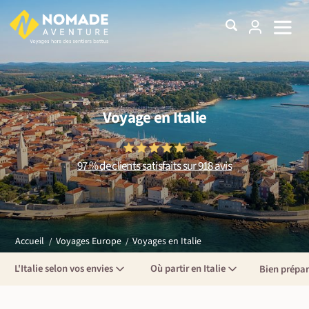
Voyage en Italie
97 % de clients satisfaits sur 918 avis
Voyages en Italie
Accueil
Voyages Europe
L'Italie selon vos envies
Où partir en Italie
Bien prépar