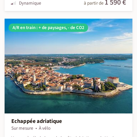
1 590 €
Dynamique
à partir de
A/R en train : + de paysages, - de CO2
Echappée adriatique
Sur mesure
À vélo