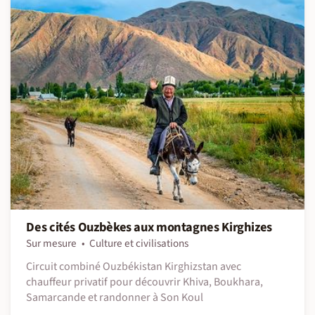
Des cités Ouzbèkes aux montagnes Kirghizes
Sur mesure
Culture et civilisations
Circuit combiné Ouzbékistan Kirghizstan avec
chauffeur privatif pour découvrir Khiva, Boukhara,
Samarcande et randonner à Son Koul