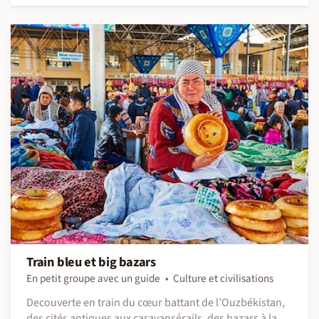
Train bleu et big bazars
En petit groupe avec un guide
Culture et civilisations
Decouverte en train du cœur battant de l’Ouzbékistan,
des cités antiques aux caravansérails, des bazars à la