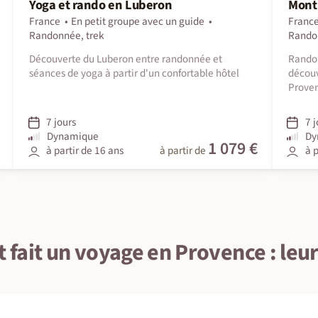
Yoga et rando en Luberon
Mont
France
En petit groupe avec un guide
Franc
Randonnée, trek
Rando
Découverte du Luberon entre randonnée et
Randon
séances de yoga à partir d'un confortable hôtel
découv
Proven
7 jours
7 j
Dynamique
Dy
1 079 €
à partir de 16 ans
à partir de
à p
nt fait un voyage en Provence : leur