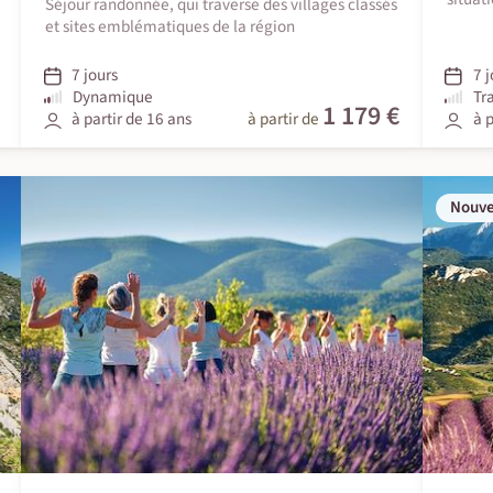
Séjour randonnée, qui traverse des villages classés
et sites emblématiques de la région
7 jours
7 j
Dynamique
Tr
1 179 €
à partir de 16 ans
à partir de
à p
Nouv