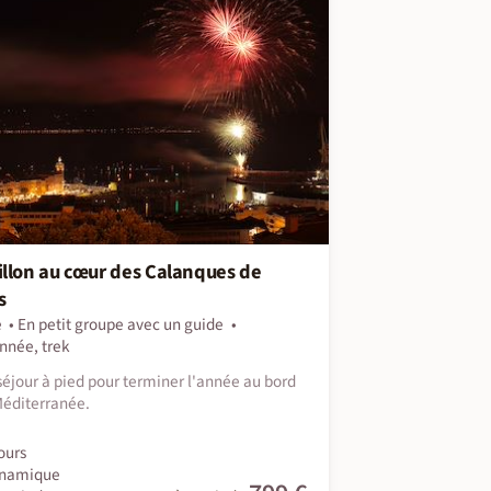
llon au cœur des Calanques de
s
e
En petit groupe avec un guide
nnée, trek
séjour à pied pour terminer l'année au bord
Méditerranée.
ours
namique