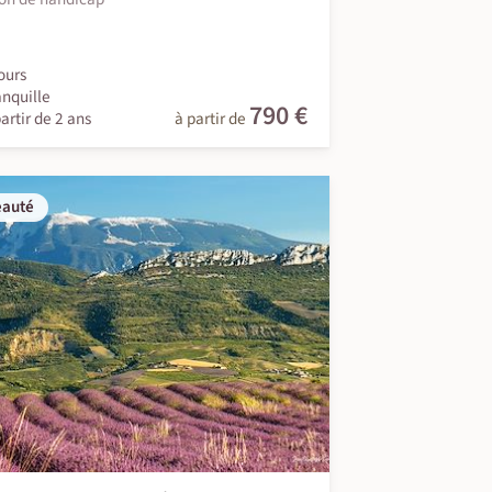
ours
anquille
790 €
artir de 2 ans
à partir de
eauté