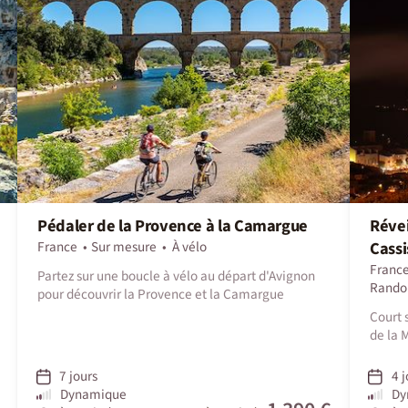
Pédaler de la Provence à la Camargue
Révei
France
Sur mesure
À vélo
Cassi
Franc
Partez sur une boucle à vélo au départ d'Avignon
Rando
pour découvrir la Provence et la Camargue
Court 
de la 
7 jours
4 j
Dynamique
Dy