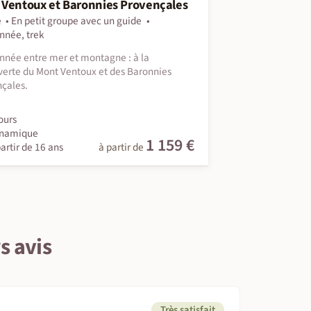
 Ventoux et Baronnies Provençales
e
En petit groupe avec un guide
nnée, trek
née entre mer et montagne : à la
erte du Mont Ventoux et des Baronnies
çales.
ours
namique
1 159 €
artir de 16 ans
à partir de
s avis
Très satisfait