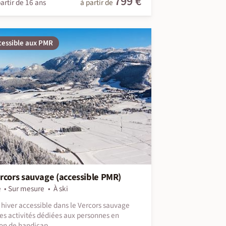
799 €
artir de 16 ans
à partir de
cessible aux PMR
rcors sauvage (accessible PMR)
e
Sur mesure
À ski
 hiver accessible dans le Vercors sauvage
es activités dédiées aux personnes en
ion de handicap