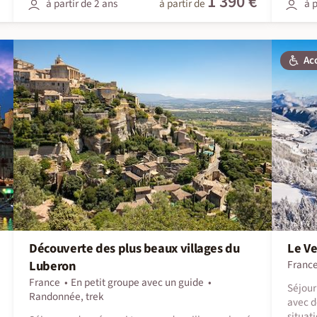
1 390 €
à partir de 2 ans
à partir de
à p
Ac
Découverte des plus beaux villages du
Le Ve
Luberon
Franc
France
En petit groupe avec un guide
Séjour
Randonnée, trek
avec d
situat