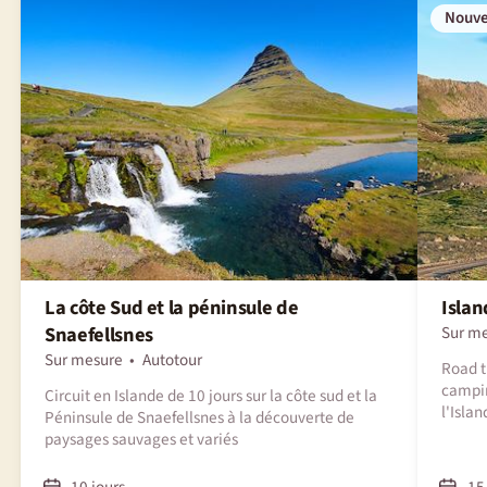
Nouv
La côte Sud et la péninsule de
Isla
Snaefellsnes
Sur m
Sur mesure
Autotour
Road t
campin
Circuit en Islande de 10 jours sur la côte sud et la
l'Islan
Péninsule de Snaefellsnes à la découverte de
paysages sauvages et variés
10 jours
15 