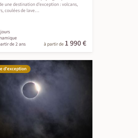
nde une destination d’exception : volcans,
rs, coulées de lave…
jours
namique
1 990 €
artir de 2 ans
à partir de
e d'exception