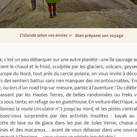
L'Islande selon vos envies
Bien préparer son voyage
e
, c’est un peu débarquer sur une autre planète : une île sauvage 
nt le chaud et le froid, sculptée par les glaciers, volcans, geyser
’Europe du Nord, tout près du cercle polaire, on vous invite à déco
s des sentiers battus sans rien manquer des incontournables. En
e, ou lors d’un road trip sur mesure, partez à l’aventure ! Du célèb
assant par les Hautes Terres, de belles randonnées ou treks v
s sous tente, en refuge ou en
guesthouse
. En voiture électrique, 
lonnez la route circulaire n°1 jusqu’au nord, et les pistes central
ssez-vous surprendre par des activités insolites : kayak au 
otte de lave ou de glace dans les pas de Jules Verne, chasse 
eines et des macareux… avant de vous délasser dans une source