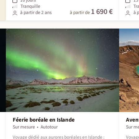
Tranquille
Tr
1 690 €
à partir de 2 ans
à partir de
à p
Féerie boréale en Islande
Avent
Sur mesure
Autotour
Sur m
Voyage dédié aux aurores boréales en Islande :
Voyage