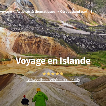
 voyage
Activités & thématiques
Où et quand partir ?
Voyage en Islande
98 % de clients satisfaits sur 183 avis