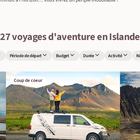
de minuit à l’horizon… vous vivrez un périple inoubliable !
27 voyages d'aventure en Islande
Période de départ
Budget
Durée
Activité
N
Coup de coeur