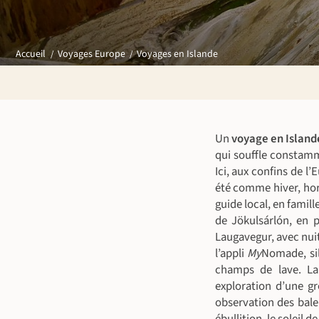
Voyages en Islande
Accueil
Voyages Europe
Un
voyage en Island
qui souffle constamme
Ici, aux confins de l
été comme hiver, hor
guide local, en famill
de Jökulsárlón, en p
Laugavegur, avec nuit
l’appli
My
Nomade, sil
champs de lave. Lai
exploration d’une gr
observation des bal