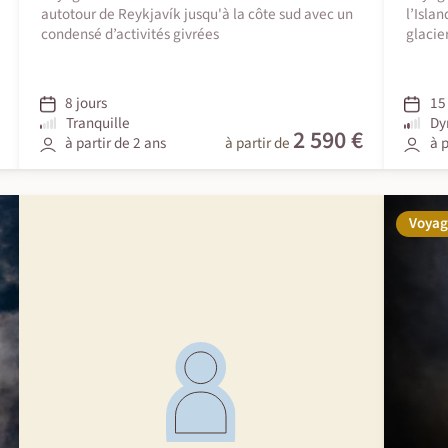
autotour de Reykjavík jusqu'à la côte sud avec un
l’Isla
condensé d’activités givrées
glacie
8 jours
15 
Tranquille
Dy
2 590 €
à partir de 2 ans
à partir de
à p
Voyag