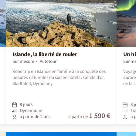
Islande, la liberté de rouler
Un hi
Sur mesure
Autotour
Sur m
Road trip en Islande en famille à la conquête des
Voyage
beautés naturelles du sud en hôtels : Cercle d’or,
aurore
Skaftafell, Dyrhólaey
de la 
8 jours
8 j
Dynamique
Tr
1 590 €
à partir de 2 ans
à partir de
à p