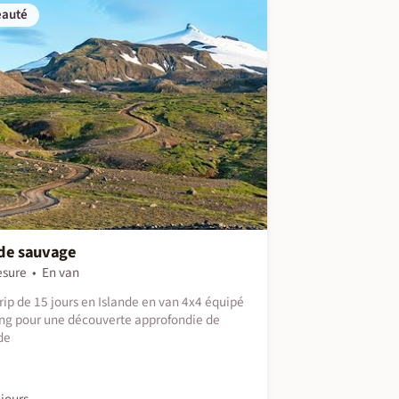
eauté
nde sauvage
esure
En van
rip de 15 jours en Islande en van 4x4 équipé
g pour une découverte approfondie de
de
jours