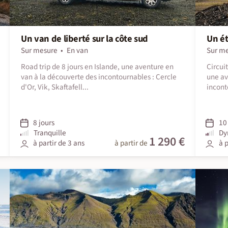
Un van de liberté sur la côte sud
Un ét
Sur mesure
En van
Sur m
Road trip de 8 jours en Islande, une aventure en
Circuit
van à la découverte des incontournables : Cercle
une av
d'Or, Vik, Skaftafell...
incont
8 jours
10 
Tranquille
Dy
1 290 €
à partir de 3 ans
à partir de
à p