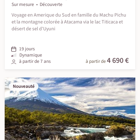
Sur mesure
Découverte
Voyage en Amerique du Sud en famille du Machu Pichu
et la montagne colorée à Atacama via le lac Titicaca et
désert de sel d'Uyuni
19 jours
Dynamique
4 690 €
à partir de 7 ans
à partir de
Nouveauté