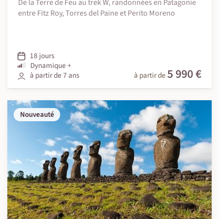
De la Terre de Feu au trek W, randonnées en Patagonie
entre Fitz Roy, Torres del Paine et Perito Moreno
18 jours
Dynamique +
5 990 €
à partir de 7 ans
à partir de
Nouveauté