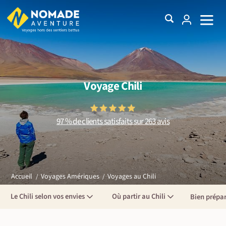
Voyage Chili
97 % de clients satisfaits sur 263 avis
Voyages au Chili
Accueil
Voyages Amériques
Le Chili selon vos envies
Où partir au Chili
Bien prépa