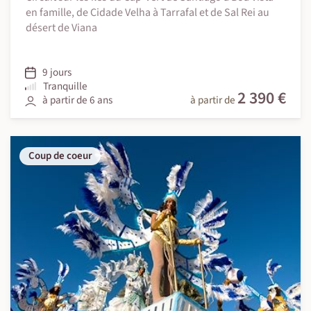
en famille, de Cidade Velha à Tarrafal et de Sal Rei au
désert de Viana
9 jours
Tranquille
2 390 €
à partir de 6 ans
à partir de
Coup de coeur