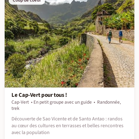
Coup de coeur
Le Cap-Vert pour tous !
Cap-Vert
En petit groupe avec un guide
Randonnée,
trek
Découverte de Sao Vicente et de Santo Antao : randos
au cœur des cultures en terrasses et belles rencontres
avec la population