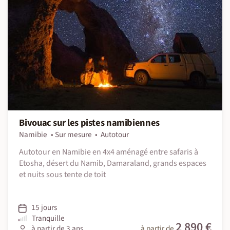
Bivouac sur les pistes namibiennes
Namibie
Sur mesure
Autotour
Autotour en Namibie en 4x4 aménagé entre safaris à
Etosha, désert du Namib, Damaraland, grands espaces
et nuits sous tente de toit
15 jours
Tranquille
2 890 €
à partir de 3 ans
à partir de