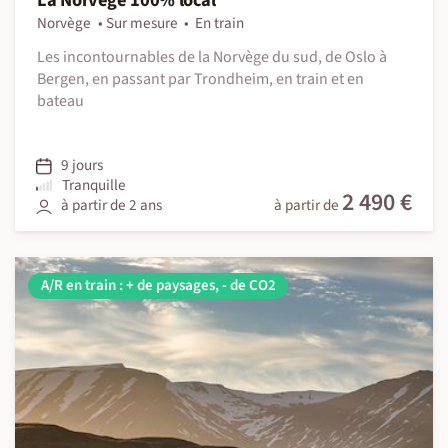
La Norvège 100% local
Norvège
Sur mesure
En train
Les incontournables de la Norvège du sud, de Oslo à
Bergen, en passant par Trondheim, en train et en
bateau
9 jours
Tranquille
2 490 €
à partir de 2 ans
à partir de
A/R en train : + de paysages, - de CO2