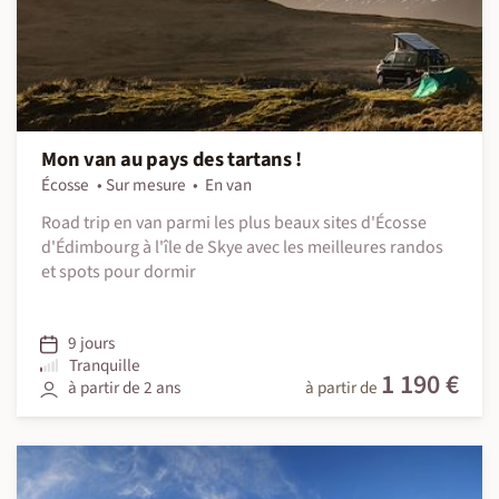
Mon van au pays des tartans !
Écosse
Sur mesure
En van
Road trip en van parmi les plus beaux sites d'Écosse
d'Édimbourg à l'île de Skye avec les meilleures randos
et spots pour dormir
9 jours
Tranquille
1 190 €
à partir de 2 ans
à partir de