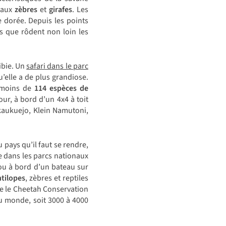
e aux
zèbres
et
girafes
. Les
e dorée. Depuis les points
is que rôdent non loin les
ibie. Un
safari dans le parc
’elle a de plus grandiose.
s moins de
114 espèces de
our, à bord d’un 4x4 à toit
kaukuejo, Klein Namutoni,
u pays qu’il faut se rendre,
re dans les parcs nationaux
 ou à bord d’un bateau sur
tilopes
, zèbres et reptiles
que le Cheetah Conservation
au monde, soit 3000 à 4000