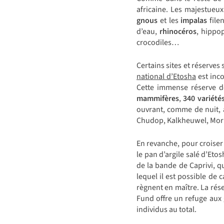
africaine. Les majestueu
gnous
et les
impalas
file
d’eau,
rhinocéros
, hippo
crocodiles…
Certains sites et réserves
national d’Etosha
est inco
Cette immense réserve d
mammifères
,
340 variété
ouvrant, comme de nuit, 
Chudop, Kalkheuwel, Mor
En revanche, pour croise
le pan d’argile salé d’Eto
de la bande de Caprivi, qu
lequel il est possible de
règnent en maître. La rése
Fund offre un refuge aux
individus au total.