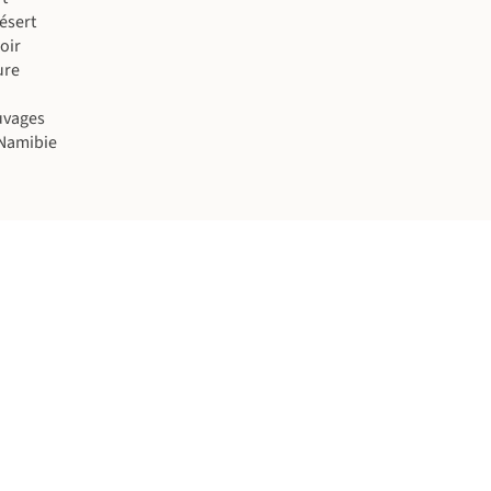
ésert
oir
ure
uvages
 Namibie