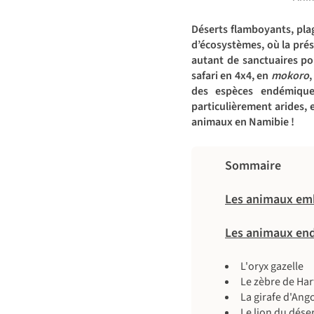
Déserts flamboyants, pla
d’écosystèmes, où la prés
autant de sanctuaires pou
safari en 4x4, en
mokoro
,
des espèces endémique
particulièrement arides, e
animaux en Namibie !
Sommaire
Les animaux emb
Les animaux end
L'oryx gazelle
Le zèbre de Ha
La girafe d'Ang
Le lion du dése