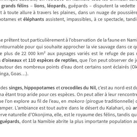
x
grands félins
–
lions
,
léopards
, guépards
– disputent la vedett
nt à toute allure à travers les plaines, dans un nuage de poussièr
potames et
éléphants
assistent, impassibles, à ce spectacle, tand
 se prêtent tout particulièrement à l’observation de la faune en Nam
ntournable pour qui souhaite approcher la vie sauvage dans ce qu
e plus de 22 000 km² aux paysages variés est le refuge de pa
s d’oiseaux
et
110 espèces de reptiles
, que l’on peut observer de j
autour des nombreux points d’eau dont certains sont éclairés (O
inga, Goas…).
r des
singes
,
hippopotames
et
crocodiles du Nil
, c’est au nord-est d
sha étant trop aride pour ces espèces. On peut aller à leur rencont
e l’on explore au fil de l’eau, en
mokoro
(pirogue traditionnelle)
 camper. L’ambiance est tout autre dans le désert du Kalahari, où
an
rve naturelle d’Okonjima, elle, est le royaume des félins, tandis 
guépards
, dont la Namibie abrite la plus importante population 