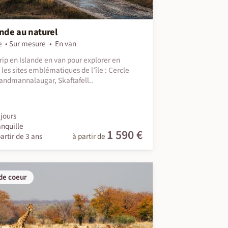
ande au naturel
e
Sur mesure
En van
rip en Islande en van pour explorer en
é les sites emblématiques de l’île : Cercle
Landmannalaugar, Skaftafell..
jours
anquille
1 590 €
artir de 3 ans
à partir de
de coeur