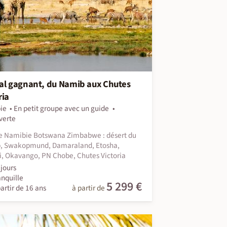
al gagnant, du Namib aux Chutes
ria
ie
En petit groupe avec un guide
verte
e Namibie Botswana Zimbabwe : désert du
, Swakopmund, Damaraland, Etosha,
i, Okavango, PN Chobe, Chutes Victoria
jours
anquille
5 299 €
artir de 16 ans
à partir de