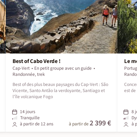
Best of Cabo Verde !
Le me
Cap-Vert
En petit groupe avec un guide
Portug
Randonnée, trek
Rando
Best of des plus beaux paysages du Cap-Vert : São
Concen
Vicente, Santo Antão la verdoyante, Santiago et
est de 
l'île volcanique Fogo
14 jours
8 j
Tranquille
Dy
2 399 €
à partir de 12 ans
à partir de
à p