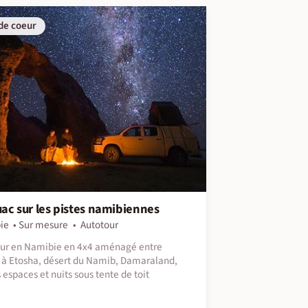
de coeur
ac sur les pistes namibiennes
ie
Sur mesure
Autotour
ur en Namibie en 4x4 aménagé entre
s à Etosha, désert du Namib, Damaraland,
 espaces et nuits sous tente de toit