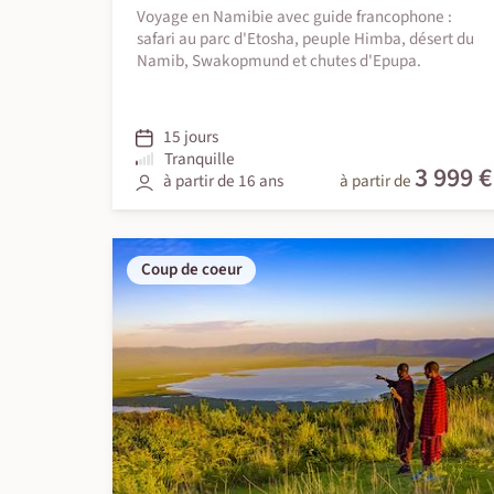
Voyage en Namibie avec guide francophone :
safari au parc d'Etosha, peuple Himba, désert du
Namib, Swakopmund et chutes d'Epupa.
15 jours
Tranquille
3 999 €
à partir de 16 ans
à partir de
Coup de coeur