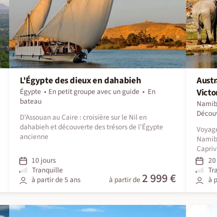
L'Égypte des dieux en dahabieh
Austr
Égypte
En petit groupe avec un guide
En
Victo
bateau
Namib
Décou
D'Assouan au Caire : croisière sur le Nil en
dahabieh et découverte des trésors de l'Égypte
Voyag
ancienne
Namib
Capriv
10 jours
20 
Tranquille
Tr
2 999 €
à partir de 5 ans
à partir de
à p