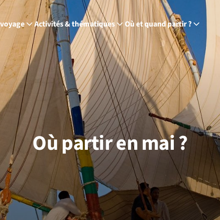
 voyage
Activités & thématiques
Où et quand partir ?
Où partir en mai ?