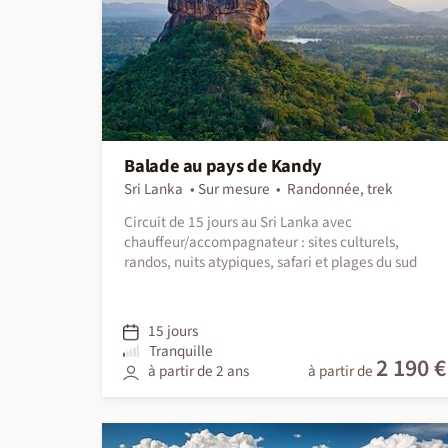
Balade au pays de Kandy
Sri Lanka
Sur mesure
Randonnée, trek
Circuit de 15 jours au Sri Lanka avec
chauffeur/accompagnateur : sites culturels,
randos, nuits atypiques, safari et plages du sud
15 jours
Tranquille
2 190 €
à partir de 2 ans
à partir de