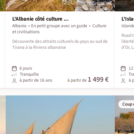
L'Albanie côté culture ...
L'Isl
Albanie
En petit groupe avec un guide
Culture
Island
et civilisations
Road t
Découverte des attraits culturels du pays au sud de
libert
Tirana à la Riviera albanaise
d’Or, 
8 jours
12 
Tranquille
Tr
1 499 €
à partir de 16 ans
à partir de
à p
Coup 