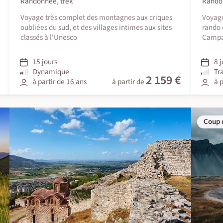
Randonnée, trek
Rando
Voyage très complet des montagnes aux criques
Voyage
oubliées du sud, et des villages intimes aux sites
rando 
classés à l'Unesco
Campan
15 jours
8 j
Dynamique
Tr
2 159 €
à partir de 16 ans
à partir de
à p
Coup 