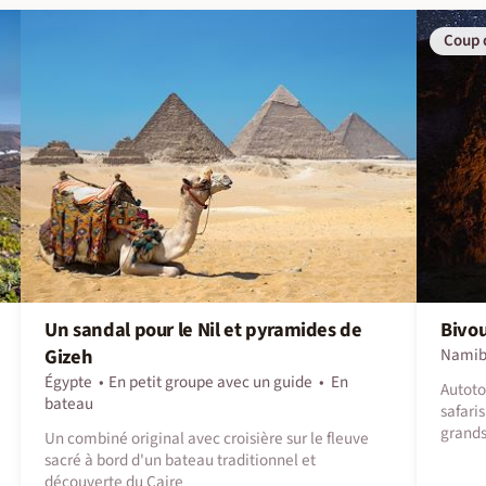
Coup 
Un sandal pour le Nil et pyramides de
Bivou
Gizeh
Namib
Égypte
En petit groupe avec un guide
En
Autoto
bateau
safari
grands
Un combiné original avec croisière sur le fleuve
sacré à bord d'un bateau traditionnel et
découverte du Caire