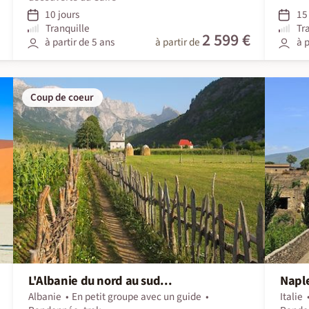
10 jours
15 
Tranquille
Tr
2 599 €
à partir de 5 ans
à partir de
à p
Coup de coeur
L'Albanie du nord au sud...
Naple
Albanie
En petit groupe avec un guide
Italie