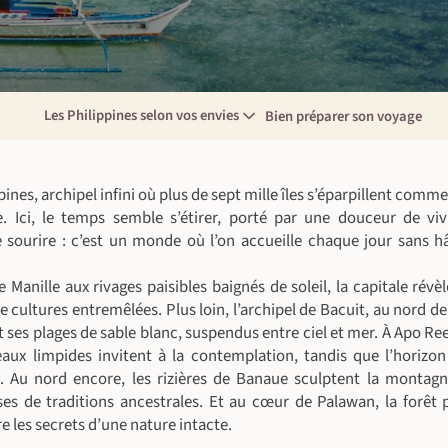
Les Philippines selon vos envies
Bien préparer son voyage
ines, archipel infini où plus de sept mille îles s’éparpillent comme
e. Ici, le temps semble s’étirer, porté par une douceur de vi
 sourire : c’est un monde où l’on accueille chaque jour sans h
e Manille aux rivages paisibles baignés de soleil, la capitale rév
de cultures entremêlées. Plus loin, l’archipel de Bacuit, au nord d
t ses plages de sable blanc, suspendus entre ciel et mer. À Apo Reef
 eaux limpides invitent à la contemplation, tandis que l’horizo
 Au nord encore, les rizières de Banaue sculptent la montagne
ses de traditions ancestrales. Et au cœur de Palawan, la forêt 
 les secrets d’une nature intacte.