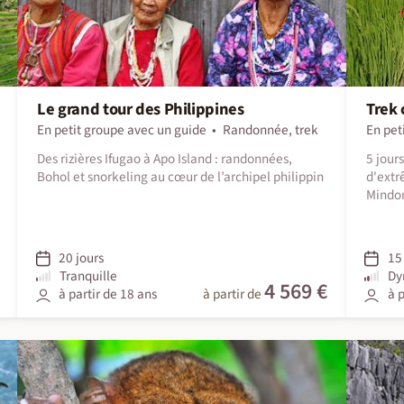
Le grand tour des Philippines
Trek 
En petit groupe avec un guide
Randonnée, trek
En pet
Des rizières Ifugao à Apo Island : randonnées,
5 jour
Bohol et snorkeling au cœur de l’archipel philippin
d'extr
Mindo
20 jours
15 
Tranquille
Dy
4 569 €
à partir de 18 ans
à partir de
à p