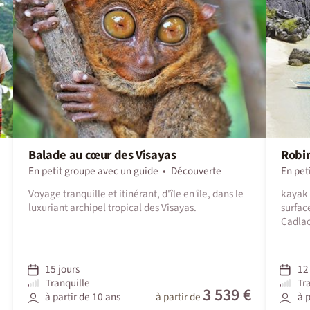
Balade au cœur des Visayas
Robin
En petit groupe avec un guide
Découverte
En pet
Voyage tranquille et itinérant, d'île en île, dans le
kayak 
luxuriant archipel tropical des Visayas.
surfac
Cadla
15 jours
12 
Tranquille
Tr
3 539 €
à partir de 10 ans
à partir de
à p