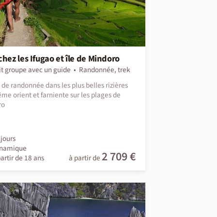
chez les Ifugao et île de Mindoro
it groupe avec un guide
Randonnée, trek
s de randonnée dans les plus belles rizières
ême orient et farniente sur les plages de
ro
jours
namique
2 709 €
artir de 18 ans
à partir de