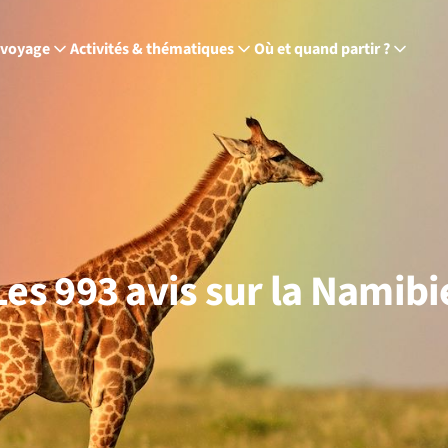
 voyage
Activités & thématiques
Où et quand partir ?
Les 993 avis sur la Namibi