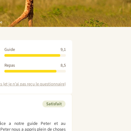
ie
Guide
9,1
Repas
8,5
 (et je n’ai pas reçu le questionnaire)
Satisfait
râce a notre guide Peter et au
 Peter nous a appris plein de choses