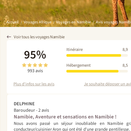
Avis voyages Namib
Accueil
Voyages Afrique
Voyages en Namibie
Voir tous les voyages Namibie
95%
Itinéraire
8,9
Hébergement
8,5
993 avis
Plus d'infos sur les avis
Je souhaite déposer un avis
DELPHINE
Baroudeur - 2 avis
Namibie, Aventure et sensations en Namibie !
Nous avons passé un séjour inoubliable en Namibie g
conducteur/cuisinier Aron qui ont été d'une grande gentillesse.