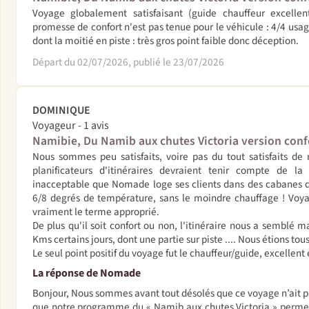
Voyage globalement satisfaisant (guide chauffeur excellen
promesse de confort n'est pas tenue pour le véhicule : 4/4 usa
dont la moitié en piste : très gros point faible donc déception.
Départ du 02/07/2026, publié le 23/07/2026
DOMINIQUE
Voyageur - 1 avis
Namibie, Du Namib aux chutes Victoria version conf
Nous sommes peu satisfaits, voire pas du tout satisfaits de 
planificateurs d'itinéraires devraient tenir compte de la
inacceptable que Nomade loge ses clients dans des cabanes de
6/8 degrés de température, sans le moindre chauffage ! Voyage
vraiment le terme approprié.
De plus qu'il soit confort ou non, l'itinéraire nous a semblé 
Kms certains jours, dont une partie sur piste .... Nous étions tou
Le seul point positif du voyage fut le chauffeur/guide, excellent 
La réponse de Nomade
Bonjour, Nous sommes avant tout désolés que ce voyage n’ait pas
que notre programme du « Namib aux chutes Victoria » permet 