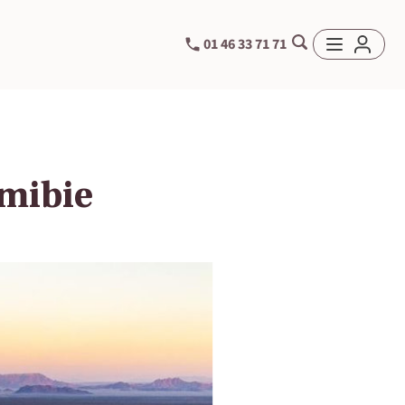
01 46 33 71 71
amibie