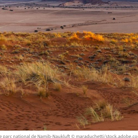
e parc national de Namib-Naukluft © maraduchetti/stock.adobe.c