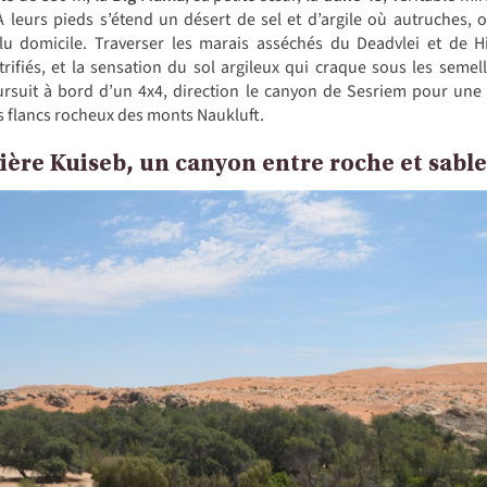
 À leurs pieds s’étend un désert de sel et d’argile où autruches, 
 domicile. Traverser les marais asséchés du Deadvlei et de Hi
trifiés, et la sensation du sol argileux qui craque sous les seme
ursuit à bord d’un 4x4, direction le canyon de Sesriem pour un
es flancs rocheux des monts Naukluft.
ivière Kuiseb, un canyon entre roche et sable