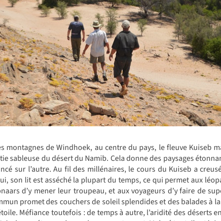
s montagnes de Windhoek, au centre du pays, le fleuve Kuiseb mar
partie sableuse du désert du Namib. Cela donne des paysages étonnan
oncé sur l’autre. Au fil des millénaires, le cours du Kuiseb a creu
ui, son lit est asséché la plupart du temps, ce qui permet aux léop
opnaars d’y mener leur troupeau, et aux voyageurs d’y faire de supe
mun promet des couchers de soleil splendides et des balades à la 
étoile. Méfiance toutefois : de temps à autre, l’aridité des déserts e