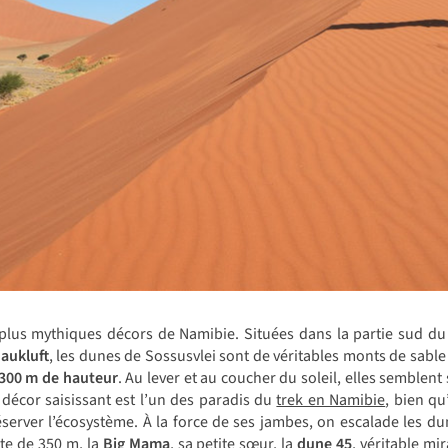
plus mythiques décors de Namibie. Situées dans la partie sud du
aukluft
, les dunes de Sossusvlei sont de véritables monts de sable
300 m de hauteur
. Au lever et au coucher du soleil, elles semblen
décor saisissant est l’un des paradis du
trek en Namibie
, bien qu
éserver l’écosystème. À la force de ses jambes, on escalade les d
ute de 350 m, la
Big Mama
, sa petite sœur, la
dune 45
, véritable mi