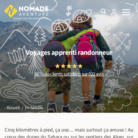
Voyages apprenti randonneur
96 % de clients satisfaits sur 823 avis
En famille
Accueil
Cinq kilomètres à pied, ça use… mais surtout ça amuse ! Au
creux des dunes du Sahara ou sur les sentiers des Alpes, sur