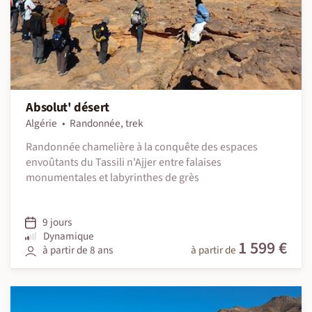
Absolut' désert
Algérie
Randonnée, trek
Randonnée chamelière à la conquête des espaces
envoûtants du Tassili n'Ajjer entre falaises
monumentales et labyrinthes de grès
9 jours
Dynamique
1 599 €
à partir de 8 ans
à partir de