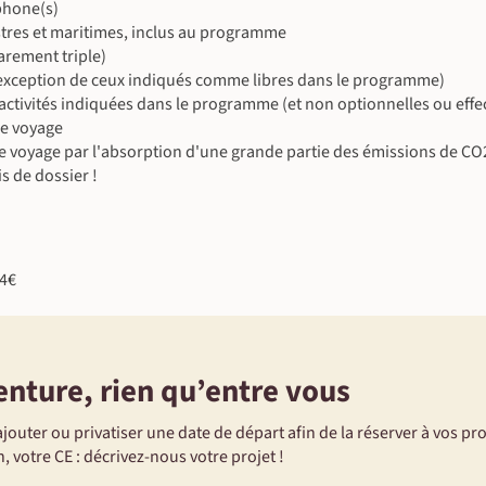
ophone(s)
stres et maritimes, inclus au programme
rement triple)
 l'exception de ceux indiqués comme libres dans le programme)
es activités indiquées dans le programme (et non optionnelles ou eff
©
le voyage
e voyage par l'absorption d'une grande partie des émissions de CO
s de dossier !
©
24€
©
©
enture, rien qu’entre vous
©
©
jouter ou privatiser une date de départ afin de la réserver à vos pr
©
, votre CE : décrivez-nous votre projet !