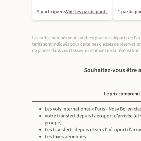
À l'hôtel - Grand Hôtel (ou équivalent)
Petit-déjeuner, déjeuner & dîner inclus
9 participants
Voir les participants
1 participa
Guide local francophone
En pirogue (~1 h), En 4x4 (~2 h 45)
Randonnée (~2 h 30)
Les tarifs indiqués sont valables pour des départs de P
tarifs sont indiqués pour certaines classes de réservatio
de places dans ces classes au moment de la réservation.
Souhaitez-vous être a
Le prix comprend
Les vols internationaux Paris - Nosy Be, en c
Votre transfert depuis l’aéroport d’arrivée (et
groupe)
Les transferts depuis et vers l'aéroport d'arri
Les taxes aériennes