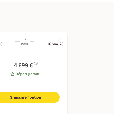
lundi
15
jours
26
16 nov. 26
4 699 €
Départ garanti
S'inscrire / option