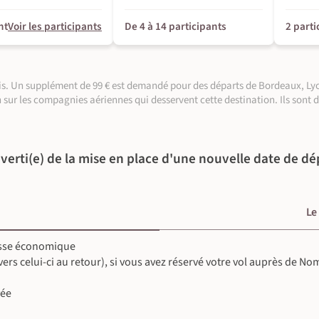
nt
Voir les participants
De 4 à 14 participants
2 parti
aris. Un supplément de 99 € est demandé pour des départs de Bordeaux, Lyo
n sur les compagnies aériennes qui desservent cette destination. Ils sont 
verti(e) de la mise en place d'une nouvelle date de dé
©
©
©
Le
©
lasse économique
©
 vers celui-ci au retour), si vous avez réservé votre vol auprès de N
©
©
©
vée
©
©
©