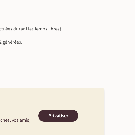
ectuées durant les temps libres)
2 générées.
Privatiser
oches, vos amis,