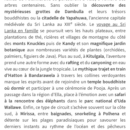
arbres centenaires. Sans oublier la
découverte des
mystérieuses grottes de Dambulla
et leurs trésors
bouddhistes ou la
citadelle de Yapahuwa
, l’ancienne capitale
e
médiévale du Sri Lanka au XIII
siècle. Le
voyage au Sri
Lanka en famille
se poursuit vers les hauts plateaux, entre
plantations de thé, rizières et villages de montagne du côté
des
monts Knuckles
puis de
Kandy
et son
magnifique jardin
botanique
aux nombreuses variétés de plantes (orchidées,
palmiers, figuiers de Java). Plus au sud, à
Kitulgala
, l’aventure
prend une autre forme avec du
rafting
et du
canyoning
en eau
vive au cœur de la jungle tropicale. Le
mythique trajet en train
d’Hatton à Bandarawela
à travers les collines verdoyantes
marque les esprits avant de rejoindre un
temple bouddhiste
où dormir
et participer à une cérémonie de Pooja. Après un
passage dans la région d’Ella, place à l’émotion avec un
safari
à la rencontre des éléphants
dans le
parc national d’Uda
Wallawe
. Enfin, ce type de circuit s’achève souvent sur la côte
sud, à
Mirissa
, entre
baignades
,
snorkeling à Polhena
et
détente sur les plages paradisiaques pour savourer les
derniers instants au rythme de l’océan et des pêcheurs