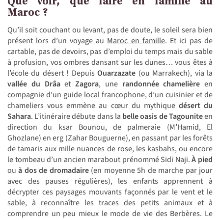
Que voir, que faire en famille au
Maroc ?
Qu’il soit couchant ou levant, pas de doute, le soleil sera bien
présent lors d’un voyage au
Maroc en famille
. Et ici pas de
cartable, pas de devoirs, pas d’emploi du temps mais du sable
à profusion, vos ombres dansant sur les dunes… vous êtes à
l’école du désert ! Depuis
Ouarzazate
(ou Marrakech), via la
vallée du Drâa
et
Zagora
, une
randonnée chamelière
en
compagnie d’un guide local francophone, d’un cuisinier et de
chameliers vous emmène au cœur du mythique
désert du
Sahara
. L’itinéraire débute dans la
belle oasis de Tagounite
en
direction du ksar Bounou, de palmeraie (M’Hamid, El
Ghozlane) en erg (Zahar Bouguerne), en passant par les forêts
de tamaris aux mille nuances de rose, les kasbahs, ou encore
le tombeau d’un ancien marabout prénommé Sidi Naji.
À pied
ou
à dos de dromadaire
(en moyenne 5h de marche par jour
avec des pauses régulières), les enfants apprennent à
décrypter ces paysages mouvants façonnés par le vent et le
sable, à reconnaître les traces des petits animaux et à
comprendre un peu mieux le mode de vie des Berbères. Le