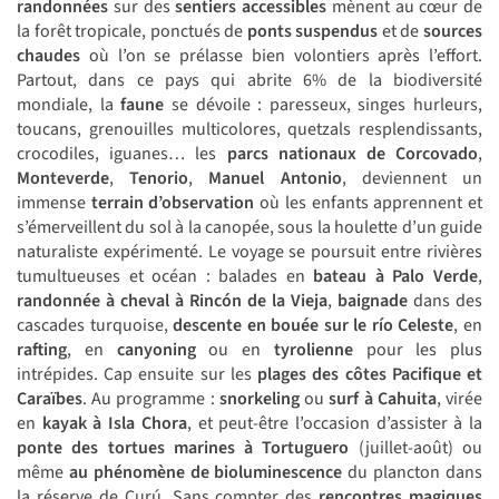
randonnées
sur des
sentiers accessibles
mènent au cœur de
la forêt tropicale, ponctués de
ponts suspendus
et de
sources
chaudes
où l’on se prélasse bien volontiers après l’effort.
Partout, dans ce pays qui abrite 6% de la biodiversité
mondiale, la
faune
se dévoile : paresseux, singes hurleurs,
toucans, grenouilles multicolores, quetzals resplendissants,
crocodiles, iguanes… les
parcs nationaux de Corcovado
,
Monteverde
,
Tenorio
,
Manuel Antonio
, deviennent un
immense
terrain d’observation
où les enfants apprennent et
s’émerveillent du sol à la canopée, sous la houlette d’un guide
naturaliste expérimenté. Le voyage se poursuit entre rivières
tumultueuses et océan : balades en
bateau à Palo Verde
,
randonnée à cheval à Rincón de la Vieja
,
baignade
dans des
cascades turquoise,
descente en bouée sur le río Celeste
, en
rafting
, en
canyoning
ou en
tyrolienne
pour les plus
intrépides. Cap ensuite sur les
plages des côtes Pacifique et
Caraïbes
. Au programme :
snorkeling
ou
surf à Cahuita
, virée
en
kayak à Isla Chora
, et peut-être l’occasion d’assister à la
ponte des tortues marines
à Tortuguero
(juillet-août) ou
même
au phénomène de bioluminescence
du plancton dans
la réserve de Curú. Sans compter des
rencontres magiques