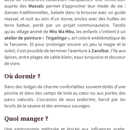
auprès des
Massaïs
permet d’approcher leur mode de vie :
danses traditionnelles, balade dans la brousse avec un guide
massaï, et nuit au sein d’un
boma
, enclos avec des huttes en
terre battue, porté par un projet communautaire. Tandis
qu’au village animé de
Mto Wa Mbu
, les enfants s’initient à un
atelier de peinture «
Tingatinga
»
, art coloré emblématique de
la Tanzanie. Et pour prolonger encore un peu la magie et le
soleil, il est possible de terminer l’aventure à
Zanzibar
, l’île aux
épices, entre plages de sable blanc, eaux turquoise et douceur
de vivre.
Où dormir ?
Dans des lodges de charme confortables souvent dotés d’une
piscine et dans des camps de toile au cœur ou aux portes des
parcs naturels. L’occasion de vous endormir, bercé par les
bruits de la savane et des animaux sauvages.
Quoi manger ?
Une gastronomie métissée et épicée aux influences arabe,