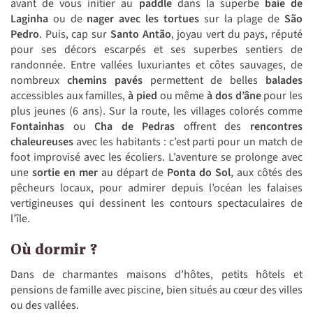
avant de vous initier au
paddle
dans la superbe
baie de
Laginha
ou de
nager avec les tortues
sur la plage de
São
Pedro
. Puis, cap sur
Santo Antão
, joyau vert du pays, réputé
pour ses décors escarpés et ses superbes sentiers de
randonnée. Entre vallées luxuriantes et côtes sauvages, de
nombreux
chemins pavés
permettent de belles
balades
accessibles aux familles,
à pied
ou même
à dos d’âne
pour les
plus jeunes (6 ans). Sur la route, les villages colorés comme
Fontainhas
ou
Cha de Pedras
offrent des
rencontres
chaleureuses
avec les habitants : c’est parti pour un match de
foot improvisé avec les écoliers. L’aventure se prolonge avec
une
sortie en mer
au départ de
Ponta do Sol
, aux côtés des
pêcheurs locaux, pour admirer depuis l’océan les falaises
vertigineuses qui dessinent les contours spectaculaires de
l’île.
Où dormir ?
Dans de charmantes maisons d’hôtes, petits hôtels et
pensions de famille avec piscine, bien situés au cœur des villes
ou des vallées.