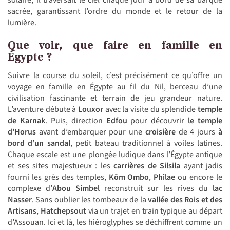
solaire, il traversait le ciel chaque jour à bord de sa barque
sacrée, garantissant l’ordre du monde et le retour de la
lumière.
Que voir, que faire en famille en
Égypte ?
Suivre la course du soleil, c’est précisément ce qu’offre un
voyage en famille en Égypte
au fil du Nil, berceau d’une
civilisation fascinante et terrain de jeu grandeur nature.
L’aventure débute à
Louxor
avec la visite du splendide
temple
de Karnak
. Puis, direction
Edfou
pour découvrir
le temple
d’Horus
avant d’embarquer pour une
croisière
de 4 jours
à
bord d’un sandal
, petit bateau traditionnel à voiles latines.
Chaque escale est une plongée ludique dans l’Égypte antique
et ses sites majestueux : les
carrières de Silsila
ayant jadis
fourni les grès des temples,
Kôm Ombo
,
Philae
ou encore le
complexe d’
Abou Simbel
reconstruit sur les rives du
lac
Nasser
. Sans oublier les tombeaux de la
vallée des Rois et des
Artisans
,
Hatchepsout
via un trajet en train typique au départ
d’Assouan. Ici et là, les hiéroglyphes se déchiffrent comme un