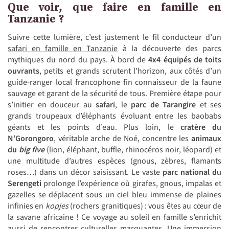
Que voir, que faire en famille en
Tanzanie ?
Suivre cette lumière, c’est justement le fil conducteur d’un
safari en famille en Tanzanie
à la découverte des parcs
mythiques du nord du pays. À bord de
4x4 équipés de toits
ouvrants
, petits et grands scrutent l’horizon, aux côtés d’un
guide-ranger local francophone fin connaisseur de la faune
sauvage et garant de la sécurité de tous. Première étape pour
s’initier en douceur au
safari
, le
parc de Tarangire
et ses
grands troupeaux d’éléphants évoluant entre les baobabs
géants et les points d’eau. Plus loin, le
cratère du
N’Gorongoro
, véritable arche de Noé, concentre les
animaux
du
big five
(lion, éléphant, buffle, rhinocéros noir, léopard) et
une multitude d’autres espèces (gnous, zèbres, flamants
roses…) dans un décor saisissant. Le vaste
parc national du
Serengeti
prolonge l’expérience où girafes, gnous, impalas et
gazelles se déplacent sous un ciel bleu immense de plaines
infinies en
kopjes
(rochers granitiques) : vous êtes au cœur de
la savane africaine ! Ce voyage au soleil en famille s’enrichit
aussi de rencontres culturelles marquantes. Une immersion