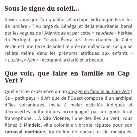
Sous le signe du soleil…
Saviez-vous que l’on qualifie cet archipel volcanique les « îles
de lumière » ? Au large du Sénégal et de la Mauritanie, bercé
par les vagues de l’Atlantique et par cette «
saudade
» héritée
du Portugal, que Cesária Évora a si bien chantée, le Cabo
Verde est une terre de soleil teintée de mélancolie. Ce qui se
reflète même dans les prénoms attribués aux enfants -
«
Luzia
», «
Nair
» - évoquant la clarté et la beauté.
Que voir, que faire en famille au Cap-
Vert ?
Quelle riche expérience qu’un
voyage en famille au Cap-Vert
!
Ce « petit pays » d’Afrique de l’Ouest composé d’un archipel
d’îles volcaniques, invite à mêler activités ludiques et
découvertes authentiques accompagné par un guide local
francophone… À
São Vicente
, l’une des îles au vent, vous
flânez à
Mindelo
, ville coloniale vibrante réputée pour son
carnaval mythique
, tourbillon de danses et de musiques,