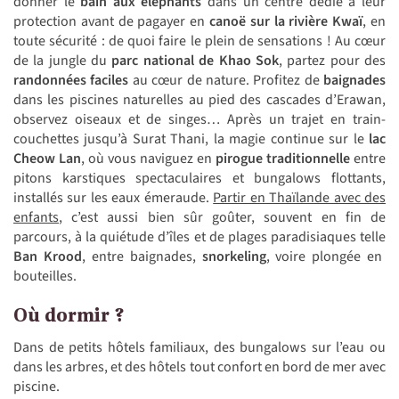
donner le
bain aux éléphants
dans un centre dédié à leur
protection avant de pagayer en
canoë sur la rivière Kwaï
, en
toute sécurité : de quoi faire le plein de sensations ! Au cœur
de la jungle du
parc national de Khao Sok
, partez pour des
randonnées faciles
au cœur de nature. Profitez de
baignades
dans les piscines naturelles au pied des cascades d’Erawan,
observez oiseaux et de singes… Après un trajet en train-
couchettes jusqu’à Surat Thani, la magie continue sur le
lac
Cheow Lan
, où vous naviguez en
pirogue traditionnelle
entre
pitons karstiques spectaculaires et bungalows flottants,
installés sur les eaux émeraude.
Partir en Thaïlande avec des
enfants
, c’est aussi bien sûr goûter, souvent en fin de
parcours, à la quiétude d’îles et de plages paradisiaques telle
Ban Krood
, entre baignades,
snorkeling
, voire plongée en
bouteilles.
Où dormir ?
Dans de petits hôtels familiaux, des bungalows sur l’eau ou
dans les arbres, et des hôtels tout confort en bord de mer avec
piscine.