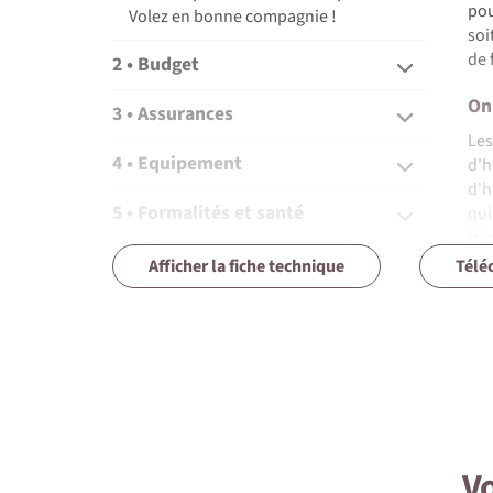
pou
Volez en bonne compagnie !
soi
de 
2 • Budget
On
3 • Assurances
Les
4 • Equipement
d'h
d'h
5 • Formalités et santé
qu
fré
6 • Le pays
Afficher la fiche technique
Télé
A t
7 • Tourisme responsable
Mad
Esp
Bol
Lap
Mil
Poi
Vo
Vin