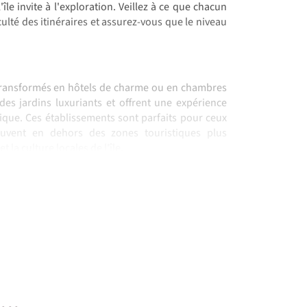
le invite à l'exploration. Veillez à ce que chacun
iculté des itinéraires et assurez-vous que le niveau
 transformés en hôtels de charme ou en chambres
des jardins luxuriants et offrent une expérience
ue. Ces établissements sont parfaits pour ceux
ouvent en dehors des zones touristiques plus
la culture locales de l'île.
graphie. Parmi les spécialités locales, on trouve :
u de bois.
ande.
...
itif ou digestif.