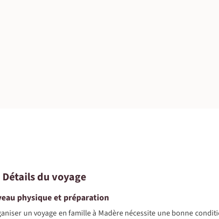
©
©
©
©
©
©
• Détails du voyage
©
veau physique et préparation
aniser un voyage en famille à Madère nécessite une bonne condit