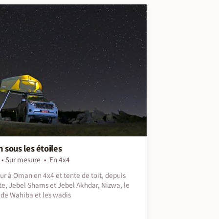
sous les étoiles
Sur mesure
En 4x4
ur à Oman en 4x4 et tente de toit, depuis
e, Jebel Shams et Jebel Akhdar, Nizwa, le
 de Wahiba et les wadis