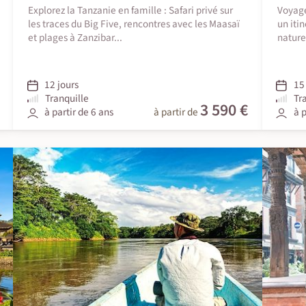
Explorez la Tanzanie en famille : Safari privé sur
Voyage
les traces du Big Five, rencontres avec les Maasaï
un iti
et plages à Zanzibar...
natures
12 jours
15 
Tranquille
Tr
3 590 €
à partir de 6 ans
à partir de
à p