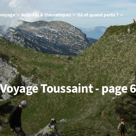
 voyage
Activités & thématiques
Où et quand partir ?
Voyage Toussaint - page 