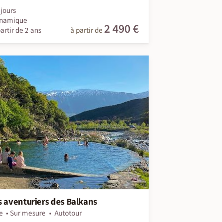
jours
namique
2 490 €
artir de 2 ans
à partir de
s aventuriers des Balkans
e
Sur mesure
Autotour