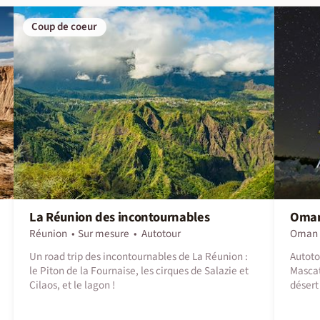
Coup de coeur
La Réunion des incontournables
Oman 
Réunion
Sur mesure
Autotour
Oman
Un road trip des incontournables de La Réunion :
Autoto
le Piton de la Fournaise, les cirques de Salazie et
Mascat
Cilaos, et le lagon !
désert