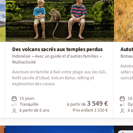
Des volcans sacrés aux temples perdus
Autot
Indonésie
Avec un guide et d'autres familles
Botsw
Multiactivité
Autoto
Aventure en famille à Bali entre plage aux iles Gili,
safari
forêt sacrée d’Ubud, Volcan Batur, rafting et
surica
exploration des coraux
15 jours
16 
3 549 €
Tranquille
à partir de
Dy
à partir de 6 ans
Prix enfant 3 330 €
à p