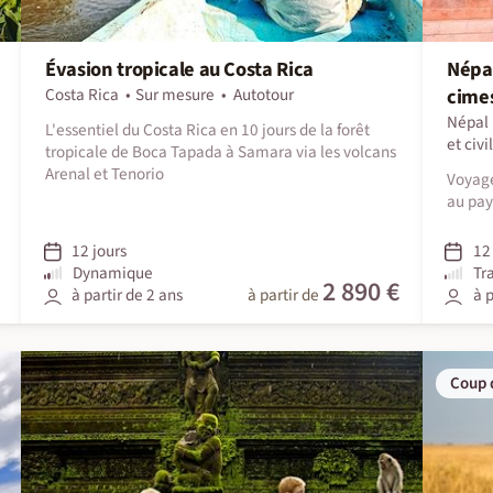
Évasion tropicale au Costa Rica
Népal
Costa Rica
Sur mesure
Autotour
cime
Népal
L'essentiel du Costa Rica en 10 jours de la forêt
et civi
tropicale de Boca Tapada à Samara via les volcans
Arenal et Tenorio
Voyage
au pay
12 jours
12 
Dynamique
Tr
2 890 €
à partir de 2 ans
à partir de
à p
Coup 