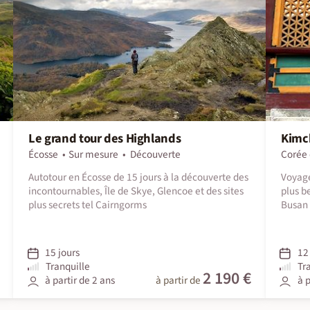
Le grand tour des Highlands
Kimch
Écosse
Sur mesure
Découverte
Corée 
Autotour en Écosse de 15 jours à la découverte des
Voyage
incontournables, Île de Skye, Glencoe et des sites
plus b
plus secrets tel Cairngorms
Busan 
15 jours
12 
Tranquille
Tr
2 190 €
à partir de 2 ans
à partir de
à p