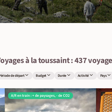
oyages à la toussaint : 437 voyag
Période de départ
Budget
Durée
Activité
Pays
A/R en train : + de paysages, - de CO2