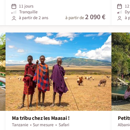
11 jours
12 
Tranquille
Dy
2 090 €
à partir de 2 ans
à partir de
à p
Ma tribu chez les Maasai !
Petit
Tanzanie
Sur mesure
Safari
Albani