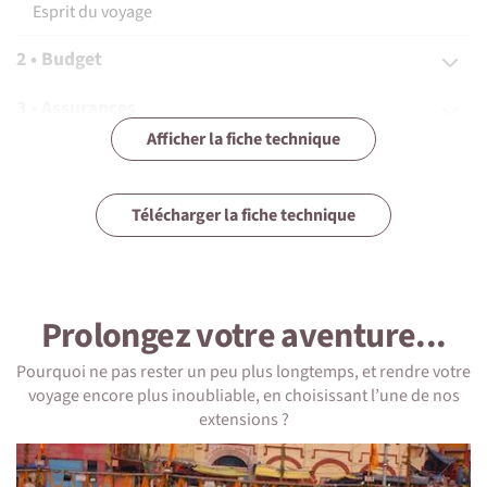
Esprit du voyage
2 • Budget
3 • Assurances
Afficher la fiche technique
4 • Equipement
5 • Formalités et santé
Télécharger la fiche technique
6 • Le pays
7 • Tourisme responsable
Prolongez votre aventure...
Pourquoi ne pas rester un peu plus longtemps, et rendre votre
voyage encore plus inoubliable, en choisissant l’une de nos
extensions ?
1 • Détails du voyage
Niveau physique et préparation