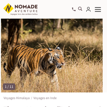
1 / 11
©
Voyages Himalaya
Voyages en Inde