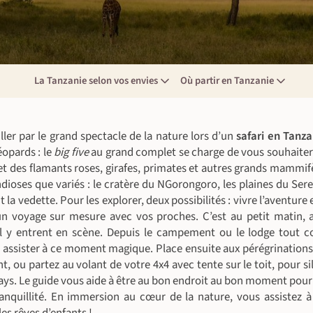
La Tanzanie selon vos envies
Où partir en Tanzanie
ler par le grand spectacle de la nature lors d’un
safari en Tanza
éopards : le
big five
au grand complet se charge de vous souhaiter
let des flamants roses, girafes, primates et autres grands mammifè
dioses que variés : le cratère du NGorongoro, les plaines du Ser
 la vedette. Pour les explorer, deux possibilités : vivre l’aventure
’un voyage sur mesure avec vos proches. C’est au petit matin, av
l y entrent en scène. Depuis le campement ou le lodge tout co
 assister à ce moment magique. Place ensuite aux pérégrinations
nt, ou partez au volant de votre 4x4 avec tente sur le toit, pour si
ays. Le guide vous aide à être au bon endroit au bon moment pour
ranquillité. En immersion au cœur de la nature, vous assistez à