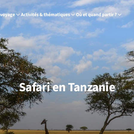
 voyage
Activités & thématiques
Où et quand partir ?
Safari en Tanzanie