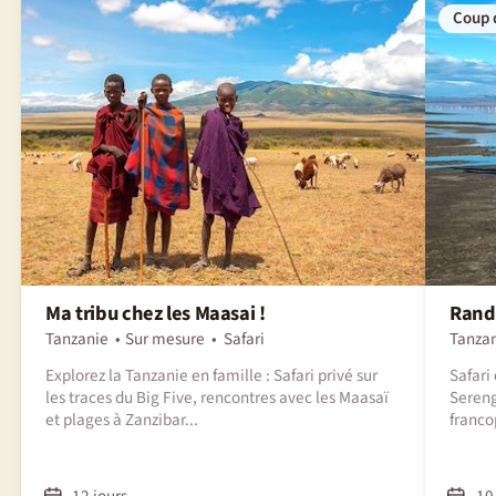
Coup 
Ma tribu chez les Maasai !
Rando
Tanzanie
Sur mesure
Safari
Tanza
Explorez la Tanzanie en famille : Safari privé sur
Safari
les traces du Big Five, rencontres avec les Maasaï
Sereng
et plages à Zanzibar...
franco
12 jours
10 