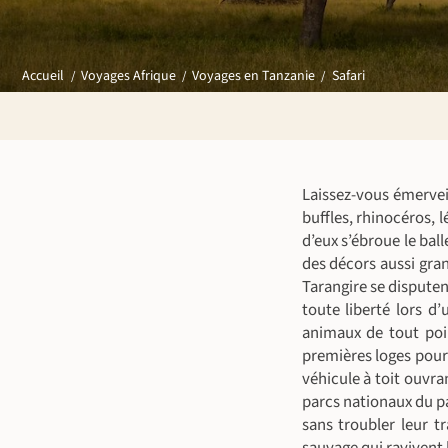
Safari
Accueil
Voyages Afrique
Voyages en Tanzanie
Laissez-vous émerveil
buffles, rhinocéros, l
d’eux s’ébroue le bal
des décors aussi gran
Tarangire se disputent
toute liberté lors d
animaux de tout poi
premières loges pour
véhicule à toit ouvra
parcs nationaux du p
sans troubler leur t