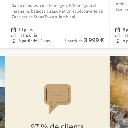
mobili
Safari dans les parcs Serengeti, N'Gorongoro et
Ngoron
Tarangire, balades au Lac Natron et découverte de
Zanzibar de StoneTown à Jambiani
14 jours
8 j
Tranquille
Tr
3 999 €
à partir de 12 ans
à partir de
à p
97 %
de clients