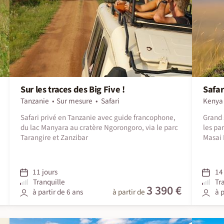
Sur les traces des Big Five !
Safar
Tanzanie
Sur mesure
Safari
Kenya
Safari privé en Tanzanie avec guide francophone,
Grand 
du lac Manyara au cratère Ngorongoro, via le parc
les pa
Tarangire et Zanzibar
Masai 
11 jours
14 
Tranquille
Tr
3 390 €
à partir de 6 ans
à partir de
à p