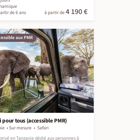
namique
4 190 €
artir de 6 ans
à partir de
cessible aux PMR
i pour tous (accessible PMR)
nie
Sur mesure
Safari
 privé en Tanzanie dédié aux personnes à