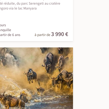
té réduite, du parc Serengeti au cratère
goro via le lac Manyara
ours
anquille
3 990 €
artir de 6 ans
à partir de