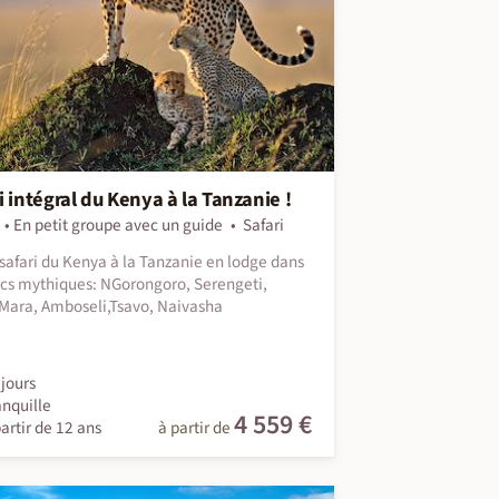
i intégral du Kenya à la Tanzanie !
En petit groupe avec un guide
Safari
safari du Kenya à la Tanzanie en lodge dans
rcs mythiques: NGorongoro, Serengeti,
Mara, Amboseli,Tsavo, Naivasha
jours
anquille
4 559 €
artir de 12 ans
à partir de