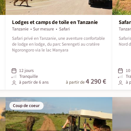
Lodges et camps de toile en Tanzanie
Safar
Tanzanie
Sur mesure
Safari
Tanza
Safari privé en Tanzanie, une aventure confortable
Safari
de lodge en lodge, du parc Serengeti au cratère
Nord d
Ngorongoro via le lac Manyara
12 jours
10 
Tranquille
Tr
4 290 €
à partir de 6 ans
à partir de
à p
Coup de coeur