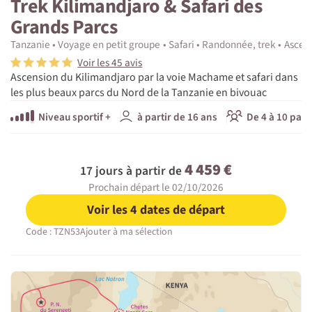
Trek Kilimandjaro & Safari des
Grands Parcs
Tanzanie
Voyage en petit groupe
Safari
Randonnée, trek
Ascen
Voir les 45 avis
Ascension du Kilimandjaro par la voie Machame et safari dans
les plus beaux parcs du Nord de la Tanzanie en bivouac
Niveau sportif +
à partir de 16 ans
De 4 à 10 part
4 459 €
17 jours à partir de
Prochain départ le 02/10/2026
Voir les 4 dates de départ
Code : TZN53
Ajouter à ma sélection