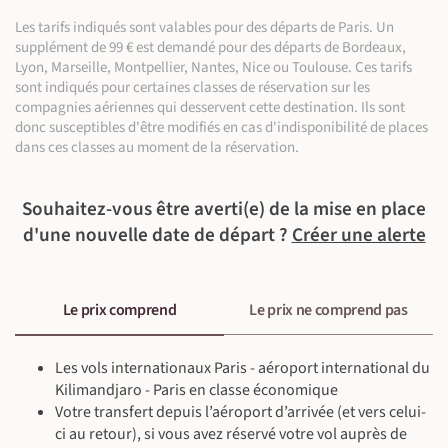
©
Safari (~6 h)
En 4x4 (230 km ~5 h)
groupe.
pour ENF-16ans)
Petit-déjeuner, déjeuner & dîner inclus
Les tarifs indiqués sont valables pour des départs de Paris. Un
Safari (~3 h)
Prix par personne pour 6 personnes : 160€/pax (Réduc -50€
Guide local anglophone, Guide/chauffeur francophone
©
supplément de 99 € est demandé pour des départs de Bordeaux,
Randonnée (~4 h)
pour ENF-16ans)
©
Lyon, Marseille, Montpellier, Nantes, Nice ou Toulouse. Ces tarifs
Prix par personne pour 7 personnes : 150€/pax (Réduc -50€
sont indiqués pour certaines classes de réservation sur les
©
pour ENF-16ans)
compagnies aériennes qui desservent cette destination. Ils sont
Cette activité est à réserver en amont du voyage. Merci de
donc susceptibles d'être modifiés en cas d'indisponibilité de places
©
vous rapprocher de votre conseiller.
dans ces classes au moment de la réservation.
©
Balade aux cascades de Materuni et visite d'une
Souhaitez-vous être averti(e) de la mise en place
plantation de café.
d'une nouvelle date de départ ?
Créer une alerte
Départ dans la matinée pour rejoindre le village de Materuni
©
situé sur les pentes du Kilimandjaro. Un guide local
anglophone nous présente sa plantation de café biologique et
nous découvrons tout le processus de fabrication du café de
©
Le prix comprend
Le prix ne comprend pas
façon ludique de la cueillette à la dégustation. Après la
©
dégustation, nous empruntons un sentier étroit à travers le
©
©
village et la forêt luxuriante riche en arbres fruitiers. Après 45
Les vols internationaux Paris - aéroport international du
min de marche environ, nous découvrons l'impressionnante
Kilimandjaro - Paris en classe économique
cascade de Materuni qui s'écoule d'une hauteur de 70m au
Votre transfert depuis l’aéroport d’arrivée (et vers celui-
coeur d'une jungle luxuriante. Déjeuner pique-nique avec vue
ci au retour), si vous avez réservé votre vol auprès de