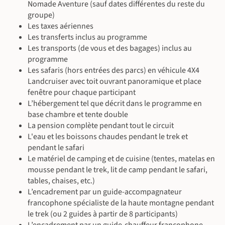
sur la cascade. Retour au lodge dans l'après-midi. Transfert :
Nomade Aventure (sauf dates différentes du reste du
environ 3h de route aller-retour avec chauffeur anglophone.
groupe)
Prix indicatifs en 2026 (tarifs non contractuels, sujets à
Les taxes aériennes
évolution au moment de la réservation) :
Les transferts inclus au programme
Prix pour 1 personne : 390€
Les transports (de vous et des bagages) inclus au
Prix par personne pour 2 personnes : 220€
programme
Prix par personne pour 3 personnes : 160€
Les safaris (hors entrées des parcs) en véhicule 4X4
Prix par personne pour 4 personnes : 130€
Landcruiser avec toit ouvrant panoramique et place
©
Prix par personne pour 5 personnes : 115€
fenêtre pour chaque participant
Prix par personne pour 6 personnes : 105€
L’hébergement tel que décrit dans le programme en
Prix par personne pour 7 personnes : 95€
base chambre et tente double
Cette activité est à réserver en amont du voyage. Merci de
La pension complète pendant tout le circuit
vous rapprocher de votre conseiller.
L'eau et les boissons chaudes pendant le trek et
pendant le safari
Le matériel de camping et de cuisine (tentes, matelas en
mousse pendant le trek, lit de camp pendant le safari,
tables, chaises, etc.)
L’encadrement par un guide-accompagnateur
francophone spécialiste de la haute montagne pendant
le trek (ou 2 guides à partir de 8 participants)