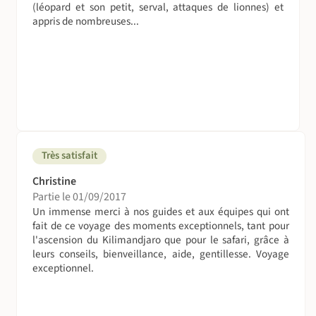
(léopard et son petit, serval, attaques de lionnes) et
façon à éliminer totalement les effets de l'altitude.
appris de nombreuses...
Afin de prévenir le mal aigu des montagnes (MAM), il faut
respecter les règles d’acclimatation pendant les
ascensions : la vitesse d’ascension est un facteur
primordial dans l’apparition du MAM. A partir de 3000m,
la vitesse de progression ne doit pas excéder 500m entre
deux nuits consécutives. Certains conseillent de passer
deux jours à la même altitude avant de débuter un effort
physique intense. Ces règles élémentaires de prévention
Très satisfait
ne sont pas toujours respectées sur les pentes du
Christine
Kilimandjaro.
Partie le 01/09/2017
Un immense merci à nos guides et aux équipes qui ont
La prévention médicamenteuse doit être réservée aux
fait de ce voyage des moments exceptionnels, tant pour
personnes dont la réponse à l’hypoxie est insuffisante (ce
l'ascension du Kilimandjaro que pour le safari, grâce à
diagnostic doit être déterminé par consultation
leurs conseils, bienveillance, aide, gentillesse. Voyage
spécialisée)
exceptionnel.
Un traitement médicamenteux est aussi possible lorsqu’il
est impossible d’effectuer une adaptation progressive.