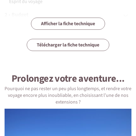
Esprit du voyage
2 • Budget
Afficher la fiche technique
3 • Assurances
4 • Equipement
Télécharger la fiche technique
5 • Formalités et santé
6 • Le pays
Prolongez votre aventure...
7 • Tourisme responsable
Pourquoi ne pas rester un peu plus longtemps, et rendre votre
voyage encore plus inoubliable, en choisissant l’une de nos
extensions ?
1 • Détails du voyage
Niveau physique et préparation