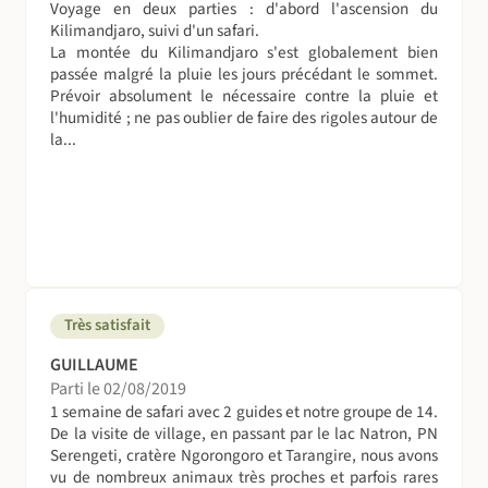
progressive en altitude évite généralement le mal des
Voyage en deux parties : d'abord l'ascension du
montagnes, et les itinéraires sont construits en en tenant
Kilimandjaro, suivi d'un safari.
La montée du Kilimandjaro s'est globalement bien
compte. Toutefois, les symptômes sont individuels et
passée malgré la pluie les jours précédant le sommet.
peuvent vous atteindre à tout moment.
Prévoir absolument le nécessaire contre la pluie et
l'humidité ; ne pas oublier de faire des rigoles autour de
Le mal des montagnes se manifeste progressivement (ou
la...
simultanément) par des maux de têtes, des insomnies, la
perte d'appétit, puis par des nausées, enfin par des
œdèmes cérébraux et pulmonaires. Pour l'éviter au
maximum, il est important de bien vous hydrater même si
la soif n'est pas ressentie (3 à 5 litres d'eau par jour)
Si l'un des symptômes se manifeste, vous pouvez prendre
en prévention de l'aspirine. Vous pouvez également
Très satisfait
prendre des somnifères légers qui vous aideront à mieux
vous reposer (consultez votre médecin traitant!),
GUILLAUME
notamment pour la nuit avant le sommet. Sachez
Parti le 02/08/2019
1 semaine de safari avec 2 guides et notre groupe de 14.
cependant que le mal des montagnes n'est pas
De la visite de village, en passant par le lac Natron, PN
instantané. Il y a un décalage entre la progression et les
Serengeti, cratère Ngorongoro et Tarangire, nous avons
effets de l'altitude. C'est la raison pour laquelle nous
vu de nombreux animaux très proches et parfois rares
effectuons la descente rapidement après l'ascension de