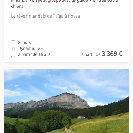
Finlande
En petit groupe avec un guide
En traîneau à
chiens
Le rêve finlandais de Taïga à Hossa
8 jours
Dynamique +
3 369 €
à partir de 16 ans
à partir de