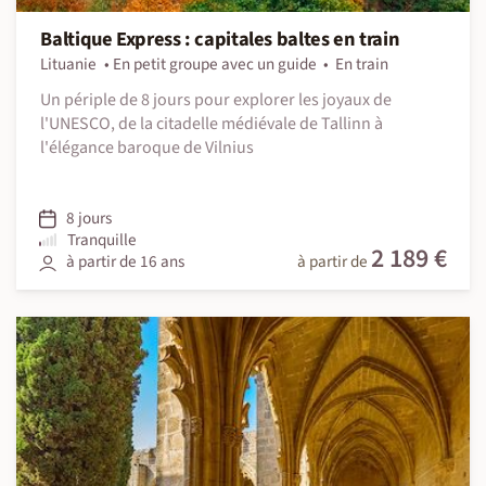
Baltique Express : capitales baltes en train
Lituanie
En petit groupe avec un guide
En train
Un périple de 8 jours pour explorer les joyaux de
l'UNESCO, de la citadelle médiévale de Tallinn à
l'élégance baroque de Vilnius
8 jours
Tranquille
2 189 €
à partir de 16 ans
à partir de