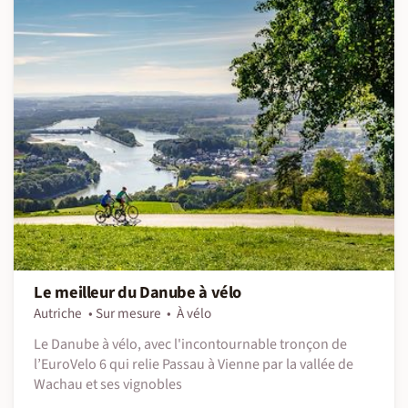
Le meilleur du Danube à vélo
Autriche
Sur mesure
À vélo
Le Danube à vélo, avec l'incontournable tronçon de
l’EuroVelo 6 qui relie Passau à Vienne par la vallée de
Wachau et ses vignobles