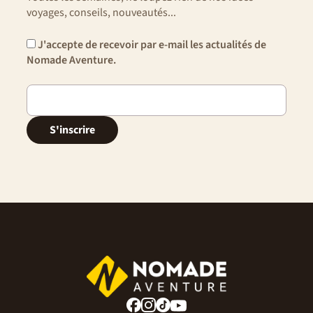
toujours possibles, dans ces moments adoptez la
voyages, conseils, nouveautés...
Nomade attitude : patience et tolérance.
J'accepte de recevoir par e-mail les actualités de
Nomade Aventure.
S'inscrire