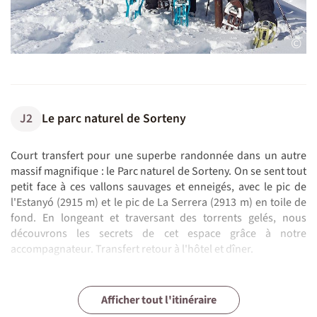
©
J2
Le parc naturel de Sorteny
Court transfert pour une superbe randonnée dans un autre
massif magnifique : le Parc naturel de Sorteny. On se sent tout
petit face à ces vallons sauvages et enneigés, avec le pic de
l'Estanyó (2915 m) et le pic de La Serrera (2913 m) en toile de
fond. En longeant et traversant des torrents gelés, nous
découvrons les secrets de cet espace grâce à notre
accompagnateur. Transfert retour à l'hôtel et dîner.
À l'hôtel
Petit-déjeuner, déjeuner & dîner inclus
J3
J4
J5
J6
La vallée d'Inclès
La vallée de Rialb
Du col d'Ordino à Bony de les Neres
Fin du séjour
Afficher tout l'itinéraire
Guide local francophone
N.B. :
Activités optionnelles