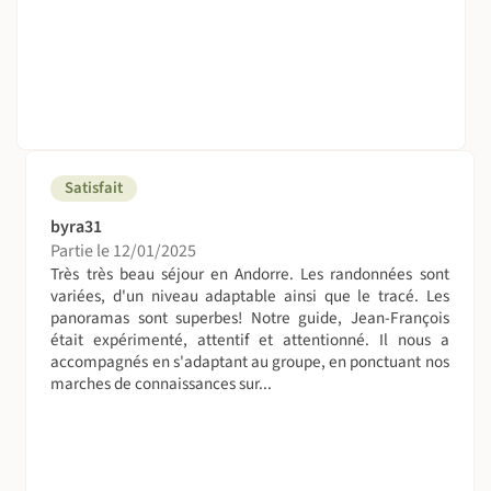
On dort où ?
En Hôtel confortable **** à El Serrat, en formule chambre
lit double ou 2 lits séparés, avec salle de bains, WC, TV et
climatisation dans la chambre.
Supplément chambre individuelle sur demande à partir
Satisfait
de 245€ selon la période et disponibilité.
byra31
Cet hôtel propose un espace SPA (bassin d’eau chaude,
Partie le 12/01/2025
hammam, sauna etc…). Il est possible de réserver un
Très très beau séjour en Andorre. Les randonnées sont
accès au spa de l'hôtel et des massages directement sur
variées, d'un niveau adaptable ainsi que le tracé. Les
panoramas sont superbes! Notre guide, Jean-François
place, sous réserve de disponibilité.
était expérimenté, attentif et attentionné. Il nous a
Accès simple au spa pendant 90 minutes : 21€ par
accompagnés en s'adaptant au groupe, en ponctuant nos
personne, maximum 10 personnes à la fois au spa.
marches de connaissances sur...
NB : Pour des raisons imprévues et indépendantes de
notre volonté, nous pouvons être amenés à changer de
partenaires hôteliers. De ce fait, l’emplacement du nouvel
hébergement pourra être déplacé d’un lieu à un autre, ce