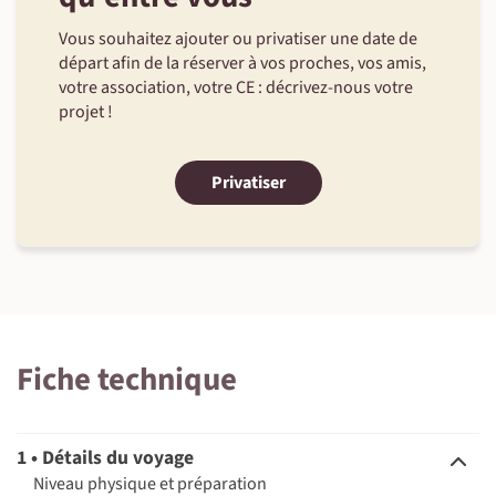
17h30 à 19h30. Cependant, selon la demande et la
disponibilité au SPA de l’hôtel, les jours et horaires sont
Vous souhaitez ajouter ou privatiser une date de
susceptibles d’être modifiés. Les séances seront dans tous les
départ afin de la réserver à vos proches, vos amis,
cas en fin de journée, entre la fin de la randonnée et le début
votre association, votre CE : décrivez-nous votre
du dîner.
projet !
Privatiser
Fiche technique
1 • Détails du voyage
Niveau physique et préparation