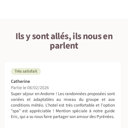
7 • Tourisme responsable
Ils y sont allés, ils nous en
1 • Détails du voyage
parlent
Niveau physique et préparation
Niveau dynamique. Pour marcheurs moyens pratiquant
déjà la randonnée en raquettes avec des dénivelés
positifs et négatifs de 450 à 650 mètres.
Très satisfait
Etapes de 5 heures minimum en moyenne sur terrain
facile en montagne, sans aucune technicité ni difficulté
Catherine
particulière sur le circuit.
Partie le 08/02/2026
Super séjour en Andorre ! Les randonnées proposées sont
On sera combien ?
variées et adaptables au niveau du groupe et aux
conditions météo. L'hotel est très confortable et l'option
De 4 à 8 personnes. Nous vous informons que ce voyage
"spa" est appréciable ! Mention spéciale à notre guide
est proposé en collaboration avec des partenaires et sera
Eric, qui a su nous faire partager son amour des Pyrénées.
en co-remplissage avec d'autres voyageurs
francophones.