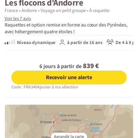
Les flocons d'Andorre
France
Andorre
Voyage en petit groupe
À raquette
Voir les 7 avis
Raquettes et option remise en forme au cœur des Pyrénées,
avec hébergement quatre étoiles !
Niveau dynamique
à partir de 16 ans
De 4 à 8 pa
839 €
6 jours à partir de
Recevoir une alerte
Code : FRA340
Ajouter à ma sélection