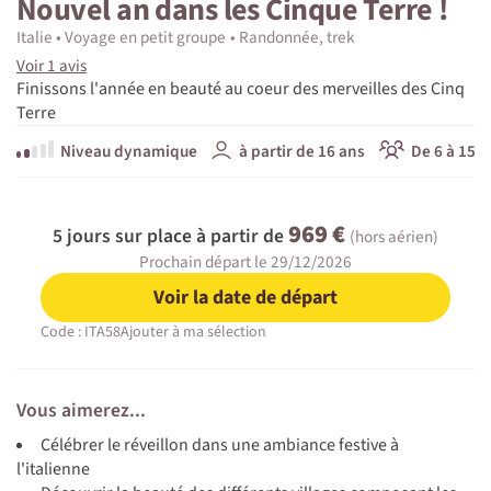
Nouvel an dans les Cinque Terre !
Italie
Voyage en petit groupe
Randonnée, trek
Voir 1 avis
Finissons l'année en beauté au coeur des merveilles des Cinq
Terre
Niveau dynamique
à partir de 16 ans
De 6 à 15 p
969 €
5 jours sur place à partir de
(hors aérien)
Prochain départ le 29/12/2026
Voir la date de départ
Code : ITA58
Ajouter à ma sélection
Vous aimerez...
Célébrer le réveillon dans une ambiance festive à
l'italienne