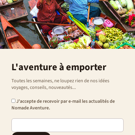
Esprit du voyage
La réussite de tout voyage est un délicat mélange de
bonne humeur, de sentiments d'entraide, de convivialité,
d'esprit de découverte, de bonne volonté, d'une
participation aux tâches communes ainsi que le respect
des traditions locales. Et n’oubliez pas des imprévus sont
toujours possibles, dans ces moments adoptez la
Nomade attitude : patience et tolérance.
L'aventure à emporter
Toutes les semaines, ne loupez rien de nos idées
voyages, conseils, nouveautés...
J'accepte de recevoir par e-mail les actualités de
Nomade Aventure.