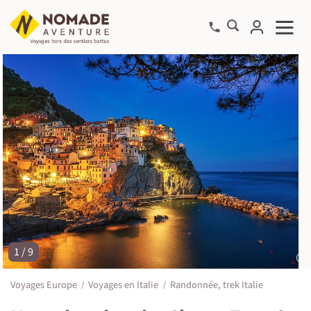
1 / 9
©
Voyages Europe
Voyages en Italie
Randonnée, trek Italie