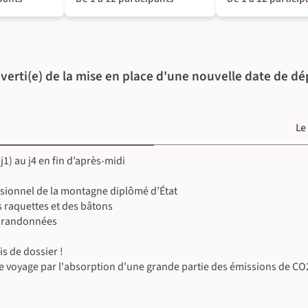
60° sur le Queyras
r ! Là-haut, nous profitons d’une vue à 360°
à couper le souffle. Après l’effort, place au
verti(e) de la mise en place d'une nouvelle date de dé
Le
1) au j4 en fin d’après-midi
sionnel de la montagne diplômé d’État
s raquettes et des bâtons
s randonnées
s de dossier !
e voyage par l'absorption d'une grande partie des émissions de CO