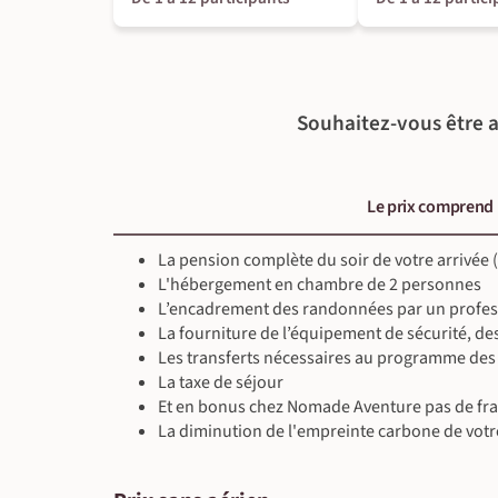
La Rua (1880 m) – Sommet Bûcher (2254 m) : vue à 3
Un deuxième sommet nous attend : le sommet Bûche
sur les cimes et vallons du Queyras, un spectacle 
réconfort avec un pique-nique et un thé chaud.
Souhaitez-vous être a
Dénivelé : +500 m / -500 m – Durée : 4h30
Le prix comprend
À l'hôtel
La pension complète du soir de votre arrivée (j
Petit-déjeuner, déjeuner & dîner inclus
L'hébergement en chambre de 2 personnes
Guide local francophone
L’encadrement des randonnées par un profes
La fourniture de l’équipement de sécurité, de
Les transferts nécessaires au programme de
La taxe de séjour
Et en bonus chez Nomade Aventure pas de frai
La diminution de l'empreinte carbone de votr