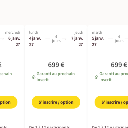
mercredi
lundi
jeudi
mardi
4
4
6 janv.
4 janv.
7 janv.
5 janv.
jours
jours
27
27
27
27
€
699 €
699 €
rochain
Garanti au prochain
Garanti au pro
inscrit
inscrit
option
S'inscrire / option
S'inscrire / o
ants
De 1 à 12 participants
De 1 à 12 participa