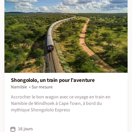
Shongololo, un train pour l’aventure
Namibie
Sur mesure
Accrocher le bon wagon avec ce voyage en train en
Namibie de Windhoek à Cape Town, à bord du
mythique Shongololo Express
16 jours