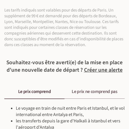
Guide local francophone, Chauffeur
restaurant local et nuit à l’hôtel.
à payer sur place, vous rapprocher de notre guide).
différentes vallées. Ce paradis pour randonneur est avant tout
En minibus privé (190 km ~3 h)
En pension - Garden Inn (ou équivalent)
le témoignage de l’importance de ce village à l’influence
Les tarifs indiqués sont valables pour des départs de Paris. Un
Navigation (~3 h)
Petit-déjeuner, déjeuner & dîner inclus
À l'hôtel - Centrum hôtel (ou équivalent)
À l'hôtel - Centrum hôtel (ou équivalent)
chrétienne dès les premiers siècles de notre ère. Nous finirons
supplément de 99 € est demandé pour des départs de Bordeaux,
Guide local francophone, Chauffeur
Visite culturelle (~3 h) | Sortie en bateau (~1 h)
Petit-déjeuner, déjeuner & dîner inclus
par élire domicile à Gorême. Dîner et nuit dans une pension de
Lyon, Marseille, Montpellier, Nantes, Nice ou Toulouse. Ces tarifs
©
Randonnée (5 km ~4 h)
70 m
50 m
Guide local francophone, Chauffeur
sont indiqués pour certaines classes de réservation sur les
charme à Gorême.
Visite culturelle (~4 h)
compagnies aériennes qui desservent cette destination. Ils sont
donc susceptibles d'être modifiés en cas d'indisponibilité de places
En pension - Garden Inn (ou équivalent)
dans ces classes au moment de la réservation.
Petit-déjeuner, déjeuner & dîner inclus
Guide local francophone, Chauffeur
Randonnée (7 km ~5 h)
100 m
50 m
©
Souhaitez-vous être averti(e) de la mise en place
©
d'une nouvelle date de départ ?
Créer une alerte
©
©
©
Le prix comprend
Le prix ne comprend pas
Le voyage en train de nuit entre Paris et Istanbul, et le vol
©
international entre Antalya et Paris,
©
les transferts depuis la gare d'Halkali à Istanbul et vers
l'aéroport d'Antalya