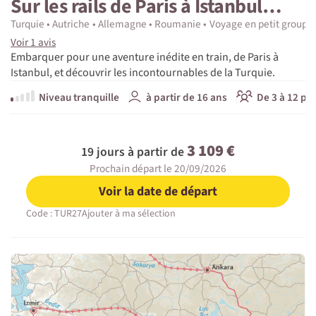
Sur les rails de Paris à Istanbul…
Turquie
Autriche
Allemagne
Roumanie
Voyage en petit groupe
Voir 1 avis
Embarquer pour une aventure inédite en train, de Paris à
Istanbul, et découvrir les incontournables de la Turquie.
Niveau tranquille
à partir de 16 ans
De 3 à 12 pa
3 109 €
19 jours à partir de
Prochain départ le 20/09/2026
Voir la date de départ
Code : TUR27
Ajouter à ma sélection