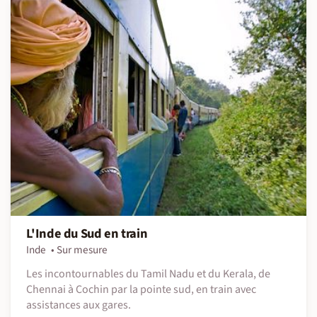
L'Inde du Sud en train
Inde
Sur mesure
Les incontournables du Tamil Nadu et du Kerala, de
Chennai à Cochin par la pointe sud, en train avec
assistances aux gares.