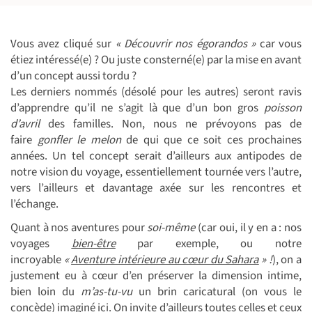
Vous avez cliqué sur
« Découvrir nos égorandos »
car vous
étiez intéressé(e) ? Ou juste consterné(e) par la mise en avant
d’un concept aussi tordu ?
Les derniers nommés (désolé pour les autres) seront ravis
d’apprendre qu’il ne s’agit là que d’un bon gros
poisson
d’avril
des familles. Non, nous ne prévoyons pas de
faire
gonfler le melon
de qui que ce soit ces prochaines
années. Un tel concept serait d’ailleurs aux antipodes de
notre vision du voyage, essentiellement tournée vers l’autre,
vers l’ailleurs et davantage axée sur les rencontres et
l’échange.
Quant à nos aventures pour
soi-même
(car oui, il y en a : nos
voyages
bien-être
par exemple, ou notre
incroyable
«
Aventure intérieure au cœur du Sahara
» !
), on a
justement eu à cœur d’en préserver la dimension intime,
bien loin du
m’as-tu-vu
un brin caricatural (on vous le
concède) imaginé ici. On invite d’ailleurs toutes celles et ceux