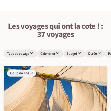
Les voyages qui ont la cote ! :
37 voyages
Type de voyage
Calendrier
Budget
Durée
P
Coup de coeur