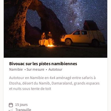
Bivouac sur les pistes namibiennes
Namibie
Sur mesure
Autotour
Autotour en Namibie en 4x4 aménagé entre safaris à
Etosha, désert du Namib, Damaraland, grands espaces
et nuits sous tente de toit
15 jours
Tranquille