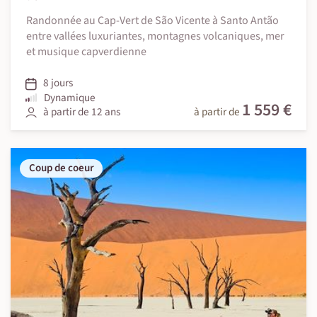
Randonnée au Cap-Vert de São Vicente à Santo Antão
entre vallées luxuriantes, montagnes volcaniques, mer
et musique capverdienne
8 jours
Dynamique
1 559 €
à partir de 12 ans
à partir de
Coup de coeur