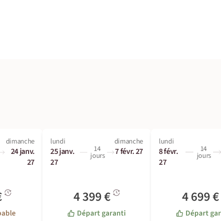
dimanche
lundi
dimanche
lundi
14
14
24 janv.
25 janv.
7 févr. 27
8 févr.
jours
jours
27
27
27
€
4 399 €
4 699 
bable
Départ garanti
Départ gar