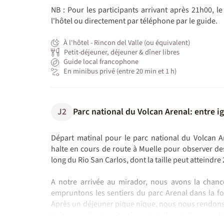
NB : Pour les participants arrivant après 21h00, le
l'hôtel ou directement par téléphone par le guide.
À l'hôtel - Rincon del Valle (ou équivalent)
Petit-déjeuner, déjeuner & dîner libres
Guide local francophone
En minibus privé (entre 20 min et 1 h)
J2
Parc national du Volcan Arenal: entre i
Départ matinal pour le parc national du Volcan Ar
halte en cours de route à Muelle pour observer des
long du Rio San Carlos, dont la taille peut atteindre
A notre arrivée au mirador, nous avons la chan
empruntons les sentiers du parc Arenal dans la for
Après un déjeuner pique nique, nous nous rendon
baigner (selon la saison) au pied d’une jolie cascade