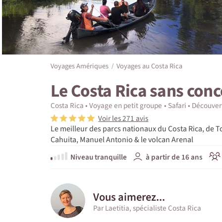
Voyages Amériques
Voyages au Costa Rica
Le Costa Rica sans con
Costa Rica
Voyage en petit groupe
Safari
Découver
Voir les 271 avis
Le meilleur des parcs nationaux du Costa Rica, de 
Cahuita, Manuel Antonio & le volcan Arenal
Niveau tranquille
à partir de 16 ans
Vous aimerez...
Par Laetitia, spécialiste Costa Rica