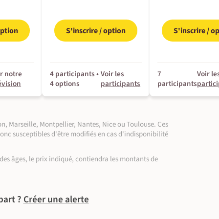
option
S'inscrire / option
S'inscrire / o
r notre
4 participants •
Voir les
7
Voir le
évision
4 options
participants
participants
partic
n, Marseille, Montpellier, Nantes, Nice ou Toulouse. Ces
donc susceptibles d'être modifiés en cas d'indisponibilité
on des âges, le prix indiqué, contiendra les montants de
part ?
Créer une alerte