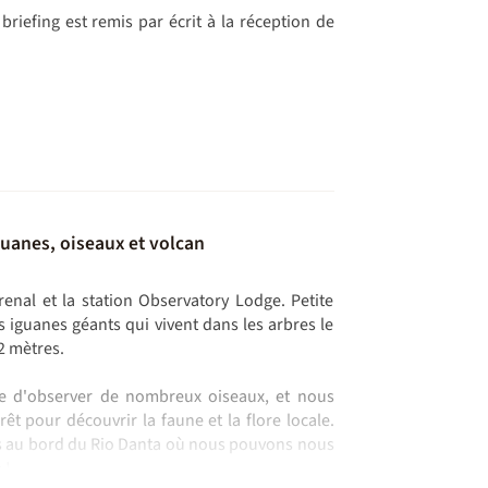
 briefing est remis par écrit à la réception de
guanes, oiseaux et volcan
enal et la station Observatory Lodge. Petite
 iguanes géants qui vivent dans les arbres le
 2 mètres.
ce d'observer de nombreux oiseaux, et nous
êt pour découvrir la faune et la flore locale.
s au bord du Rio Danta où nous pouvons nous
 !