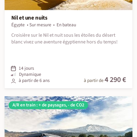
Nil et une nuits
Égypte
Sur mesure
En bateau
Croisière sur le Nil et nuit sous les étoiles du désert
blanc vivez une aventure égyptienne hors du temps!
14 jours
Dynamique
4 290 €
à partir de 6 ans
à partir de
A/R en train : + de paysages, - de CO2