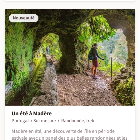
Nouveauté
Un été à Madère
Portugal
Sur mesure
Randonnée, trek
Madère en été, une découverte de l’île en période
estivale avec un panel des plus belles randonnées et les