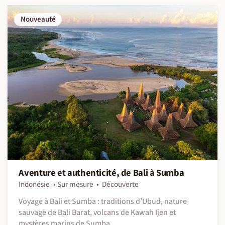
Nouveauté
Aventure et authenticité, de Bali à Sumba
Indonésie
Sur mesure
Découverte
Voyage à Bali et Sumba : traditions d’Ubud, nature
sauvage de Bali Barat, volcans de Kawah Ijen et
mystères marins de Sumba.