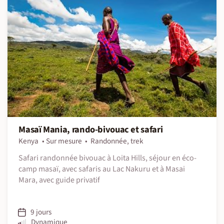
Masaï Mania, rando-bivouac et safari
Kenya
Sur mesure
Randonnée, trek
Safari randonnée bivouac à Loita Hills, séjour en éco-
camp masaï, avec safaris au Lac Nakuru et à Masai
Mara, avec guide privatif
9 jours
Dynamique