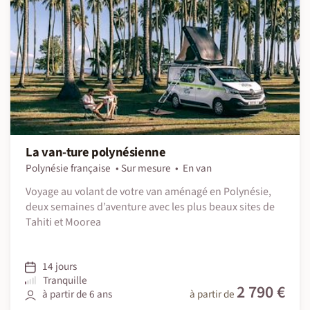
La van-ture polynésienne
Polynésie française
Sur mesure
En van
Voyage au volant de votre van aménagé en Polynésie,
deux semaines d’aventure avec les plus beaux sites de
Tahiti et Moorea
14 jours
Tranquille
2 790 €
à partir de 6 ans
à partir de