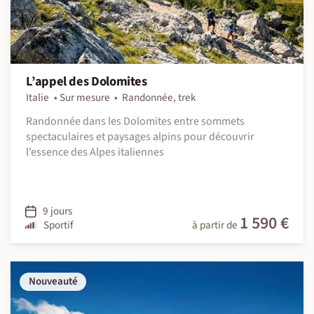
L’appel des Dolomites
Italie
Sur mesure
Randonnée, trek
Randonnée dans les Dolomites entre sommets
spectaculaires et paysages alpins pour découvrir
l’essence des Alpes italiennes
9 jours
1 590 €
Sportif
à partir de
Nouveauté