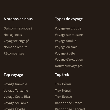
vintage, diners typiques et grands espaces. Laissez-vous
porter par le rythme de la route et l’authenticité des
rencontres.
À propos de nous
Types de voyage
Qui sommes-nous ?
Voyage en groupe
Nos agences
Voyage sur mesure
Voyagiste engagé
Voyage famille
Nomade recrute
Voyage en train
Récompenses
Voyage à vélo
Voyage d'exception
Nouveaux voyages
Top voyage
Top trek
Voyage Namibie
Trek Pérou
Voyage Tanzanie
Trek Népal
Voyage Costa Rica
Trek Écosse
Voyage Sri Lanka
Randonnée France
Voyage Égypte
Randonnée Cap-Vert