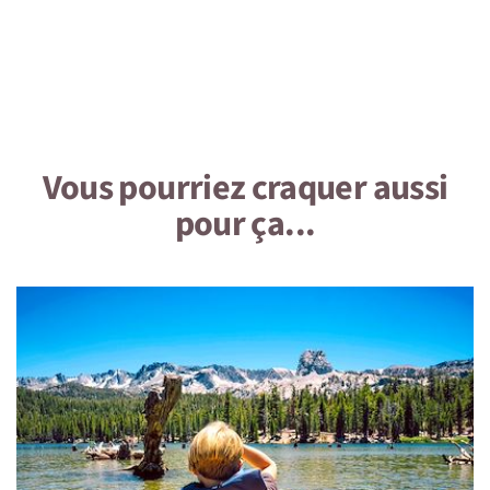
7 • Tourisme responsable
1 • Détails du voyage
Vous pourriez craquer aussi
Niveau physique et préparation
pour ça...
EXIGENCES DE LOCATION :
- Être âgé de 21 ans ou plus
- Posséder un permis valide de conduire une moto
(permis A)
- Avoir au minimum un an d’expérience de conduite de
motos lourdes
- Une carte de crédit
Voyage avec de nombreuses balades, visites et quelques
randonnées de niveau modéré et sans grand dénivelé.
Des randonnées entre de 2 et 6 heures de marche.