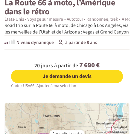
La Route 66 à moto, l’Amérique
dans le rétro
États-Unis
Voyage sur mesure
Autotour
Randonnée, trek
À Moby
Road trip sur la Route 66 à moto, de Chicago à Los Angeles, via
les merveilles de l’Utah et de l’Arizona : Vegas et Grand Canyon
Niveau dynamique
à partir de 8 ans
7 690 €
20 jours à partir de
Je demande un devis
Code : USA66L
Ajouter à ma sélection