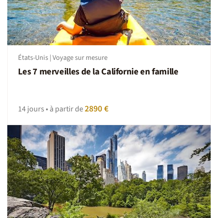
Voyage accessible à toute personne en bonne condition
physique, aimant la randonnée et la pratiquant
régulièrement !
États-Unis | Voyage sur mesure
On dort où ?
Les 7 merveilles de la Californie en famille
Vos dormirez en hôtel type motel ou catégorie 2 étoiles.
Possibilité de proposer des hébergements plus insolites
ou monter en gamme. Nous consulter.
2890 €
14 jours • à partir de
A table !
Pour vous donner une idée de prix: un petit déjeuner env
10$,déjeuner 15$ et souper 20-25$ + taxes et services.
On se déplace comment sur place ?
Vous vous déplacerez en véhicule (moto) de location dans
les parcs de l'Ouest.
Volez en bonne compagnie !