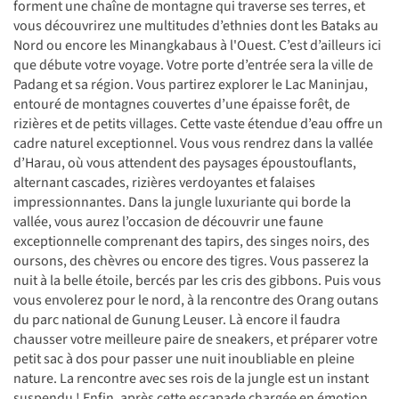
forment une chaîne de montagne qui traverse ses terres, et
vous découvrirez une multitudes d’ethnies dont les Bataks au
Nord ou encore les Minangkabaus à l'Ouest. C’est d’ailleurs ici
que débute votre voyage. Votre porte d’entrée sera la ville de
Padang et sa région. Vous partirez explorer le Lac Maninjau,
entouré de montagnes couvertes d’une épaisse forêt, de
rizières et de petits villages. Cette vaste étendue d’eau offre un
cadre naturel exceptionnel. Vous vous rendrez dans la vallée
d’Harau, où vous attendent des paysages époustouflants,
alternant cascades, rizières verdoyantes et falaises
impressionnantes. Dans la jungle luxuriante qui borde la
vallée, vous aurez l’occasion de découvrir une faune
exceptionnelle comprenant des tapirs, des singes noirs, des
oursons, des chèvres ou encore des tigres. Vous passerez la
nuit à la belle étoile, bercés par les cris des gibbons. Puis vous
vous envolerez pour le nord, à la rencontre des Orang outans
du parc national de Gunung Leuser. Là encore il faudra
chausser votre meilleure paire de sneakers, et préparer votre
petit sac à dos pour passer une nuit inoubliable en pleine
nature. La rencontre avec ses rois de la jungle est un instant
suspendu ! Enfin, après cette escapade chargée en émotion,