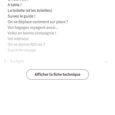
A table !
La toilette (et les toilettes)
Suivez le guide !
On se déplace comment sur place ?
Vos bagages voyagent aussi...
Volez en bonne compagnie !
Vol intérieur
On se donne RDV où ?
Esprit du voyage
2 • Budget
3 • Assurances
Afficher la fiche technique
4 • Equipement
5 • Formalités et santé
6 • Le pays