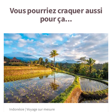
7 • Tourisme responsable
Vous pourriez craquer aussi
pour ça...
1 • Détails du voyage
Niveau physique et préparation
Vous ferez 2 trek dans la forêt et 1 ascension de Volcan
d'un niveau dynamique, cela nécessite une bonne
condition physique mais pas d'un entrainement sportif
particulier.
On dort où ?
Dans de petits hôtels/guest house/bivouac.
Il est important de noter que le confort est sommaire sur
ce voyage, l'aventure prime.
Indonésie | Voyage sur mesure