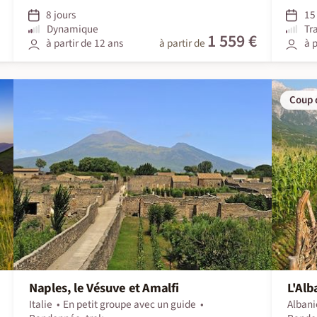
8 jours
15 
Dynamique
Tr
1 559 €
à partir de 12 ans
à partir de
à p
Coup 
Naples, le Vésuve et Amalfi
L'Alb
Italie
En petit groupe avec un guide
Albani