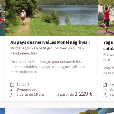
Au pays des merveilles Monténégrines !
Yoga 
Monténégro
En petit groupe avec un guide
cata
Randonnée, trek
Franc
être
Un circuit au Monténégro pour découvrir les
incontournables du pays : montagnes, côtes et
Yoga d
parcs nationaux.
de la 
10 jours
7 j
Dynamique
Dy
2 229 €
à partir de 16 ans
à partir de
à p