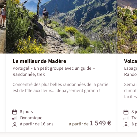
Le meilleur de Madère
Volca
Portugal
En petit groupe avec un guide
Espag
Randonnée, trek
Rando
Concentré des plus belles randonnées de la partie
Semain
est de l'île aux fleurs... dépaysement garanti !
climat
faciles
8 jours
8 j
Dynamique
Tr
1 549 €
à partir de 16 ans
à partir de
à p