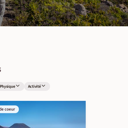
s
 Physique
Activité
de coeur