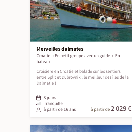
Merveilles dalmates
Croatie
En petit groupe avec un guide
En
bateau
Croisière en Croatie et balade sur les sentiers
entre Split et Dubrovnik : le meilleur des îles de la
Dalmatie !
8 jours
Tranquille
2 029 €
à partir de 16 ans
à partir de