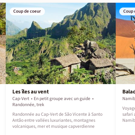
Coup de coeur
Coup 
Les îles au vent
Balad
Cap-Vert
En petit groupe avec un guide
Namib
Randonnée, trek
Voyage
Randonnée au Cap-Vert de São Vicente à Santo
safari
Antão entre vallées luxuriantes, montagnes
Namib
volcaniques, mer et musique capverdienne