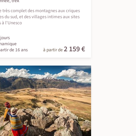
nnée, trek
 très complet des montagnes aux criques
es du sud, et des villages intimes aux sites
s à l'Unesco
jours
namique
2 159 €
artir de 16 ans
à partir de