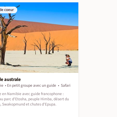
de coeur
e australe
ie
En petit groupe avec un guide
Safari
 en Namibie avec guide francophone :
 au parc d'Etosha, peuple Himba, désert du
, Swakopmund et chutes d'Epupa.