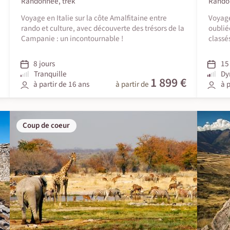
Randonnée, trek
Rando
Voyage en Italie sur la côte Amalfitaine entre
Voyage
rando et culture, avec découverte des trésors de la
oublié
Campanie : un incontournable !
classé
8 jours
15 
Tranquille
Dy
1 899 €
à partir de 16 ans
à partir de
à p
Coup de coeur