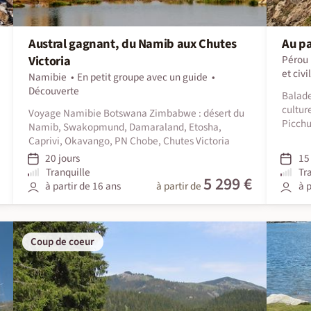
Austral gagnant, du Namib aux Chutes
Au pa
Victoria
Pérou
et civi
Namibie
En petit groupe avec un guide
Découverte
Balade
cultur
Voyage Namibie Botswana Zimbabwe : désert du
Picchu,
Namib, Swakopmund, Damaraland, Etosha,
Caprivi, Okavango, PN Chobe, Chutes Victoria
20 jours
15 
Tranquille
Tr
5 299 €
à partir de 16 ans
à partir de
à p
Coup de coeur