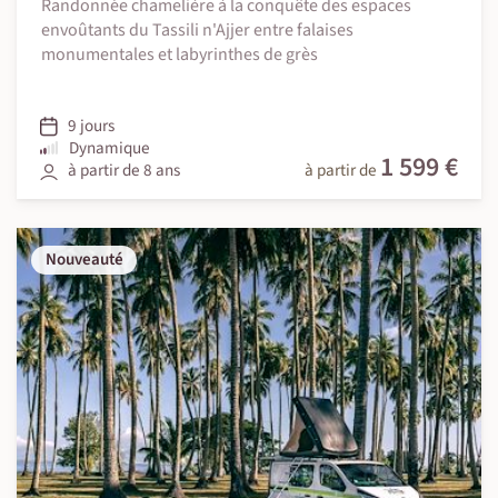
Randonnée chamelière à la conquête des espaces
envoûtants du Tassili n'Ajjer entre falaises
monumentales et labyrinthes de grès
9 jours
Dynamique
1 599 €
à partir de 8 ans
à partir de
Nouveauté