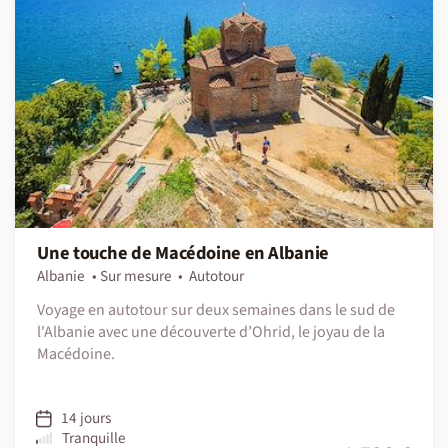
Une touche de Macédoine en Albanie
Albanie
Sur mesure
Autotour
Voyage en autotour sur deux semaines dans le sud de
l'Albanie avec une découverte d’Ohrid, le joyau de la
Macédoine.
14 jours
Tranquille