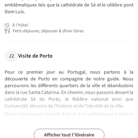
emblématiques tels que la cathédrale de Sé et le célèbre pont
Dom Luís.
À l'hôtel
Petit-déjeuner, déjeuner & dîner libres
J2
Visite de Porto
Pour ce premier jour au Portugal, nous partons à la
découverte de Porto en compagnie de notre guide. Nous
parcourons les différents quartiers de la ville et déambulons
dans la rue Santa Catarina. En chemin, nous passons devant la
cathédrale Sé do Porto, le théâtre national ainsi que
l’université, témoins de l’histoire et de l’identité de la ville.
Nous embarquons ensuite à bord d’un authentique tramway
des années 1920 pour rejoindre l’ouest de Porto. Ce trajet
nous mène jusqu’au front de mer, où nous prenons le temps
J3
J4
J5
J6
J7
J8
J9
J10
J11
J12
A la découverte du fleuve d'or : le Douro
Cap vers la capitale : Lisbonne
Découverte de Lisbonne et de ses charmes.
Les merveilles de Sintra
De Lisbonne à l'Algarve
Vers le Cap Saint-Vincent, le bout de l'Europe.
Exploration de la côte Vicentine.
Changement de décor : Cap vers l'est.
La réserve naturelle de la Ria Formosa.
Derniers instants de liberté à Faro .
de savourer un pique-nique face à l’océan.
Afficher tout l'itinéraire