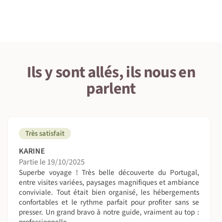
1 • Détails du voyage
On sera combien ?
De 4 à 8 personnes.
Ils y sont allés, ils nous en
On dort où ?
parlent
Nuit en hôtel 2* ou 3* en chambre double
A table !
- Petit déjeuner : A l'hébergement
Très satisfait
- Déjeuner : pique-nique tiré du sac le midi
- Dîner : repas du soir dans des restaurants locaux à
KARINE
proximité de l'hôtel.
Partie le 19/10/2025
Superbe voyage ! Très belle découverte du Portugal,
Suivez le guide !
entre visites variées, paysages magnifiques et ambiance
conviviale. Tout était bien organisé, les hébergements
Guide francophone.
confortables et le rythme parfait pour profiter sans se
presser. Un grand bravo à notre guide, vraiment au top :
On se déplace comment sur place ?