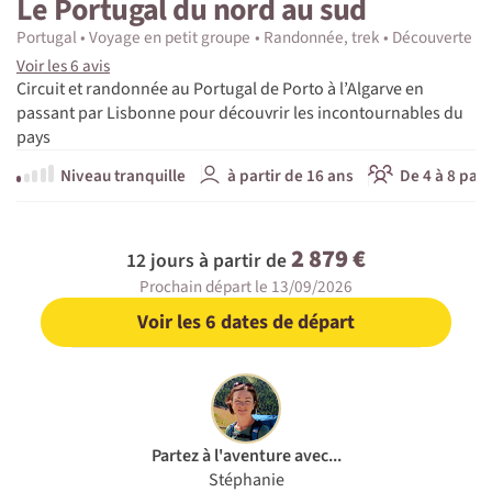
Le Portugal du nord au sud
Portugal
Voyage en petit groupe
Randonnée, trek
Découverte
Voir les 6 avis
Circuit et randonnée au Portugal de Porto à l’Algarve en
passant par Lisbonne pour découvrir les incontournables du
pays
Niveau tranquille
à partir de 16 ans
De 4 à 8 part
2 879 €
12 jours à partir de
Prochain départ le 13/09/2026
Voir les 6 dates de départ
Partez à l'aventure avec...
Stéphanie