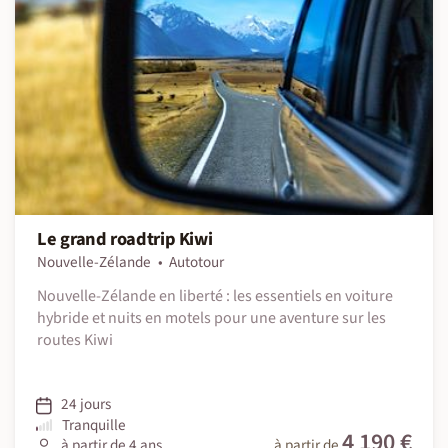
Le grand roadtrip Kiwi
Nouvelle-Zélande
Autotour
Nouvelle-Zélande en liberté : les essentiels en voiture
hybride et nuits en motels pour une aventure sur les
routes Kiwi
24 jours
Tranquille
4 190 €
à partir de 4 ans
à partir de