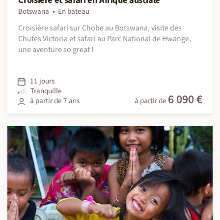
Croisière et safari en Afrique australe
Botswana
En bateau
Croisière safari sur Chobe au Botswana, visite des
Chutes Victoria et safari au Parc National de Hwange,
une aventure so great !
11 jours
Tranquille
6 090 €
à partir de 7 ans
à partir de