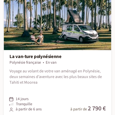
La van-ture polynésienne
Polynésie française
En van
Voyage au volant de votre van aménagé en Polynésie,
deux semaines d’aventure avec les plus beaux sites de
Tahiti et Moorea
14 jours
Tranquille
2 790 €
à partir de 6 ans
à partir de