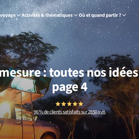
 voyage
Activités & thématiques
Où et quand partir ?
mesure : toutes nos idées
page 4
96 % de clients satisfaits sur 2850 avis