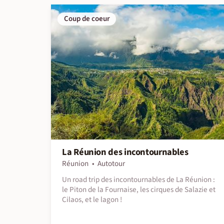
Coup de coeur
La Réunion des incontournables
Réunion
Autotour
Un road trip des incontournables de La Réunion :
le Piton de la Fournaise, les cirques de Salazie et
Cilaos, et le lagon !