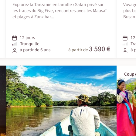
Explorez la Tanzanie en famille : Safari privé sur
Voyage
les traces du Big Five, rencontres avec les Maasaï
plus b
et plages à Zanzibar...
Busan 
12 jours
12 
Tranquille
Tr
3 590 €
à partir de 6 ans
à partir de
à p
Coup 