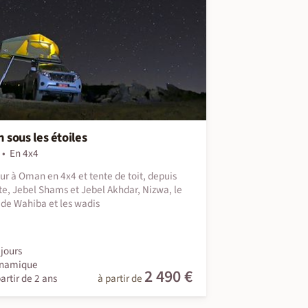
sous les étoiles
En 4x4
ur à Oman en 4x4 et tente de toit, depuis
e, Jebel Shams et Jebel Akhdar, Nizwa, le
 de Wahiba et les wadis
jours
namique
2 490 €
artir de 2 ans
à partir de