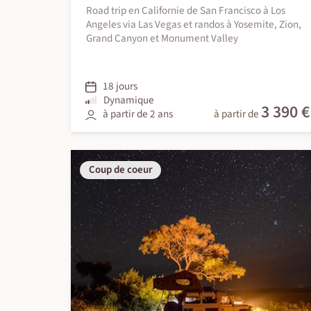
Road trip en Californie de San Francisco à Los
Angeles via Las Vegas et randos à Yosemite, Zion,
Grand Canyon et Monument Valley
18 jours
Dynamique
3 390 €
à partir de 2 ans
à partir de
Coup de coeur