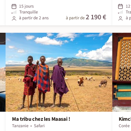
15 jours
12 
Tranquille
Tr
2 190 €
à partir de 2 ans
à partir de
à p
Ma tribu chez les Maasai !
Kimch
Tanzanie
Safari
Corée 