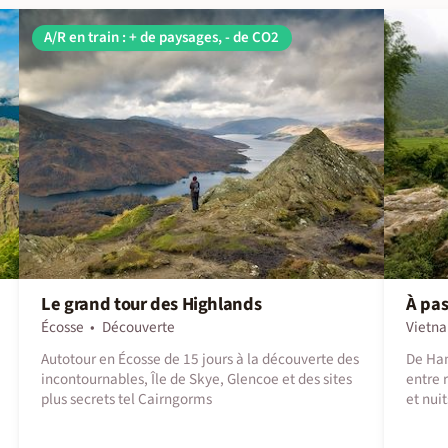
A/R en train : + de paysages, - de CO2
Le grand tour des Highlands
À pas
Écosse
Découverte
Vietn
Autotour en Écosse de 15 jours à la découverte des
De Han
incontournables, Île de Skye, Glencoe et des sites
entre 
plus secrets tel Cairngorms
et nuit