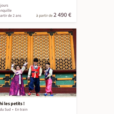
jours
anquille
2 490 €
artir de 2 ans
à partir de
i les petits !
du Sud
En train