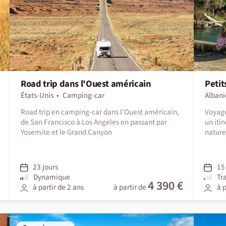
Road trip dans l'Ouest américain
Petit
États-Unis
Camping-car
Albani
Road trip en camping-car dans l'Ouest américain,
Voyage
de San Francisco à Los Angeles en passant par
un iti
Yosemite et le Grand Canyon
natures
23 jours
15 
Dynamique
Tr
4 390 €
à partir de 2 ans
à partir de
à p