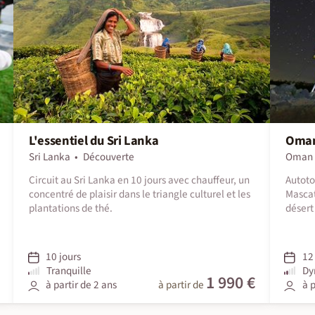
L'essentiel du Sri Lanka
Oman 
Sri Lanka
Découverte
Oman
Circuit au Sri Lanka en 10 jours avec chauffeur, un
Autoto
concentré de plaisir dans le triangle culturel et les
Mascat
plantations de thé.
désert
10 jours
12 
Tranquille
Dy
1 990 €
à partir de 2 ans
à partir de
à p