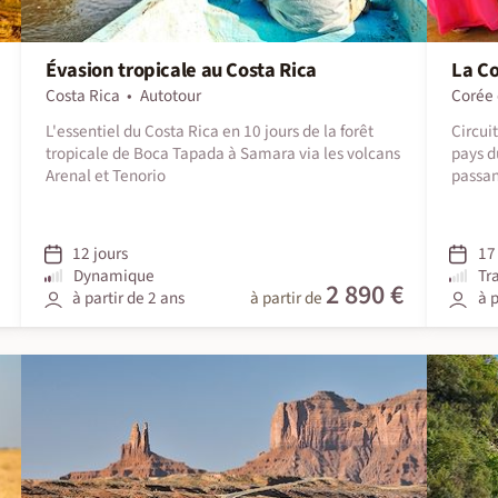
Évasion tropicale au Costa Rica
La Co
Costa Rica
Autotour
Corée 
L'essentiel du Costa Rica en 10 jours de la forêt
Circui
tropicale de Boca Tapada à Samara via les volcans
pays d
Arenal et Tenorio
passan
12 jours
17 
Dynamique
Tr
2 890 €
à partir de 2 ans
à partir de
à p