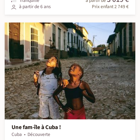
Tranquille
à partir de
à partir de 6 ans
Prix enfant 2 749 €
Une fam-île à Cuba !
Cuba
Découverte