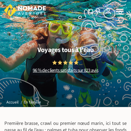
Voyages tous à l'eau
96 % de clients satisfaits sur 823 avis
En famille
Accueil
Première brasse, crawl ou premier nœud marin, ici tout se
passe au fil de l’eau : palmes et tuba pour observer les fonds