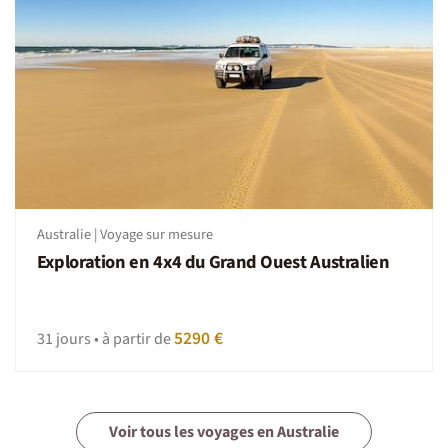
l'aéroport au minimum 3 heures avant le départ.
Esprit du voyage
La réussite de tout voyage est un délicat mélange de
bonne humeur, de sentiments d'entraide, de convivialité,
d'esprit de découverte, de bonne volonté, d'une
participation aux tâches communes ainsi que le respect
des traditions locales. Et n’oubliez pas des imprévus sont
toujours possibles, dans ces moments adoptez la
Nomade attitude : patience, bonne humeur et tolérance.
Australie | Voyage sur mesure
Exploration en 4x4 du Grand Ouest Australien
5290 €
31 jours • à partir de
Voir tous les voyages en Australie