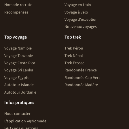
Nomade recrute
Voyage en train
Récompenses
Voyage à vélo
Voyage d'exception
Nouveaux voyages
Top voyage
Top trek
Voyage Namibie
Trek Pérou
Voyage Tanzanie
Trek Népal
Voyage Costa Rica
Trek Écosse
Voyage Sri Lanka
Randonnée France
Voyage Égypte
Randonnée Cap-Vert
Autotour Islande
Randonnée Madère
Autotour Jordanie
Infos pratiques
Nous contacter
L’application
My
Nomade
FAQ / vos questions