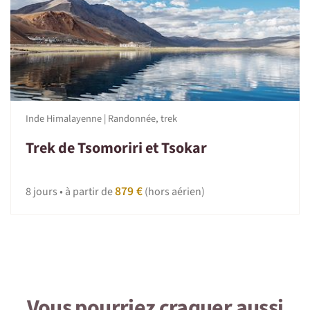
La réussite de tout voyage est un délicat mélange de
bonne humeur, de sentiments d'entraide et de
convivialité, d'esprit de découverte, de bonne volonté
ainsi que le respect des traditions locales. Et n’oubliez
pas, l'aventure est toujours faite d'imprévus. Dans ces
moments là, adoptez la Nomade attitude : patience et
tolérance.
Inde Himalayenne | Randonnée, trek
Trek de Tsomoriri et Tsokar
879 €
8 jours • à partir de
(hors aérien)
Vous pourriez craquer aussi