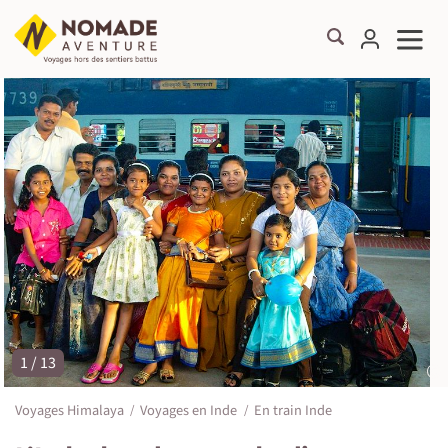
1 / 13
©
Voyages Himalaya
Voyages en Inde
En train Inde