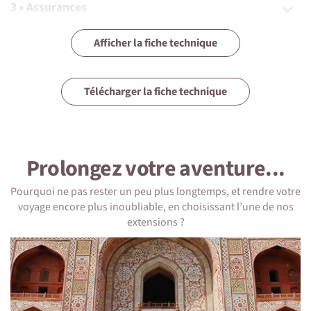
3 • Assurances
4 • Equipement
Afficher la fiche technique
5 • Formalités et santé
Télécharger la fiche technique
6 • Le pays
7 • Tourisme responsable
Prolongez votre aventure...
Pourquoi ne pas rester un peu plus longtemps, et rendre votre
voyage encore plus inoubliable, en choisissant l’une de nos
1 • Détails du voyage
extensions ?
Niveau physique et préparation
Aucune préparation physique n'est nécessaire.
Cependant entre mai et septembre les températures
peuvent grimper allant parfois jusqu'à 40 degrés ce qui
peut incommoder certains voyageurs.