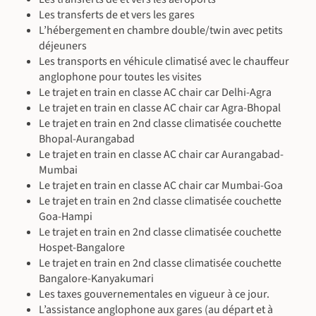
En train (~9 h 30)
En voiture avec chauffeur
En voiture avec chauffeur, En train
Petit-déjeuner inclus - déjeuner & dîner libres
musulman en 1905 en l'honneur du Prince de Galles.
Les transferts de et vers les gares
En train (~10 h)
Assistance anglophone, Chauffeur anglophone
L’hébergement en chambre double/twin avec petits
En voiture avec chauffeur, En train
À l'hôtel - Suba Palace / Standard Room ou similaire
déjeuners
En train (~8 h)
Petit-déjeuner inclus - déjeuner & dîner libres
Les transports en véhicule climatisé avec le chauffeur
Chauffeur anglophone
©
anglophone pour toutes les visites
En voiture avec chauffeur
Le trajet en train en classe AC chair car Delhi-Agra
Le trajet en train en classe AC chair car Agra-Bhopal
Le trajet en train en 2nd classe climatisée couchette
Bhopal-Aurangabad
Le trajet en train en classe AC chair car Aurangabad-
©
Mumbai
©
Le trajet en train en classe AC chair car Mumbai-Goa
Le trajet en train en 2nd classe climatisée couchette
Goa-Hampi
©
Le trajet en train en 2nd classe climatisée couchette
Hospet-Bangalore
Le trajet en train en 2nd classe climatisée couchette
Bangalore-Kanyakumari
©
Les taxes gouvernementales en vigueur à ce jour.
L’assistance anglophone aux gares (au départ et à