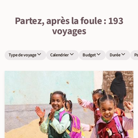
Partez, après la foule : 193
voyages
Type de voyage
Calendrier
Budget
Durée
P