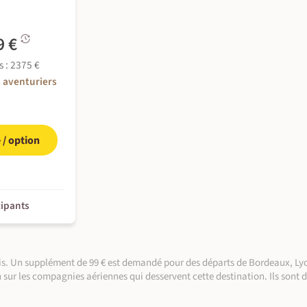
ter le porte-bébé pour profiter de cette
9 €
etits puissent faire la sieste à l’ombre.
etits puissent faire la sieste à l’ombre.
pour profiter de cette randonnée.
 pour profiter de cette randonnée.
s : 2375 €
3 aventuriers
e / option
cipants
©
aris. Un supplément de 99 € est demandé pour des départs de Bordeaux, Lyo
n sur les compagnies aériennes qui desservent cette destination. Ils sont 