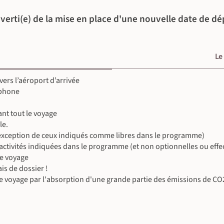
verti(e) de la mise en place d'une nouvelle date de dé
©
Le
©
©
©
 vers l’aéroport d’arrivée
ophone
©
©
nt tout le voyage
le.
 l’exception de ceux indiqués comme libres dans le programme)
es activités indiquées dans le programme (et non optionnelles ou eff
le voyage
is de dossier !
©
e voyage par l'absorption d'une grande partie des émissions de CO