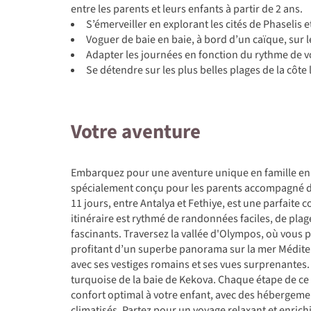
entre les parents et leurs enfants à partir de 2 ans.
S’émerveiller en explorant les cités de Phaselis 
Voguer de baie en baie, à bord d’un caïque, sur l
Adapter les journées en fonction du rythme de v
Se détendre sur les plus belles plages de la côte 
Votre aventure
Embarquez pour une aventure unique en famille en 
spécialement conçu pour les parents accompagné de l
11 jours, entre Antalya et Fethiye, est une parfaite
itinéraire est rythmé de randonnées faciles, de plage
fascinants. Traversez la vallée d'Olympos, où vous 
profitant d’un superbe panorama sur la mer Méditer
avec ses vestiges romains et ses vues surprenantes.
turquoise de la baie de Kekova. Chaque étape de ce 
confort optimal à votre enfant, avec des hébergemen
climatisés. Partez pour un voyage relaxant et enrich