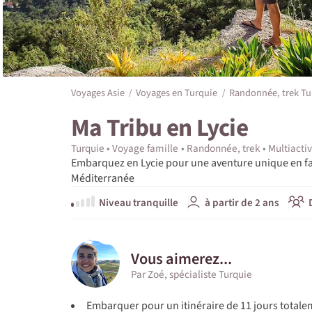
Voyages Asie
Voyages en Turquie
Randonnée, trek Tu
Ma Tribu en Lycie
Turquie
Voyage famille
Randonnée, trek
Multiactiv
Embarquez en Lycie pour une aventure unique en fami
Méditerranée
Niveau tranquille
à partir de 2 ans
Vous aimerez...
Par Zoé, spécialiste Turquie
Embarquer pour un itinéraire de 11 jours total