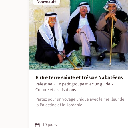
Nouveauté
Entre terre sainte et trésors Nabatéens
Palestine
En petit groupe avec un guide
Culture et civilisations
Partez pour un voyage unique avec le meilleur de
la Palestine et la Jordanie
10 jours