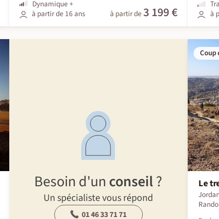
Dynamique +
Tr
3 199 €
à partir de 16 ans
à partir de
à p
Coup 
Besoin d'un
conseil
?
Le tr
Jordan
Un spécialiste vous répond
Rando
01 46 33 71 71