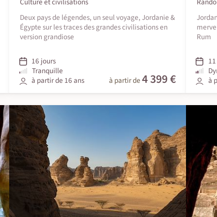
Culture et civilisations
Rando
Deux pays de légendes, un seul voyage, Jordanie &
Jordan
Égypte sur les traces des grandes civilisations en
mervei
version grandiose
Rum
16 jours
11 
Tranquille
Dy
4 399 €
à partir de 16 ans
à partir de
à p