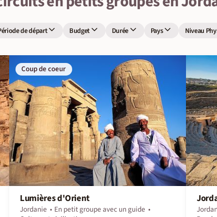
circuits en petits groupes en Jord
Période de départ
Budget
Durée
Pays
Niveau Phy
Coup de coeur
Lumières d'Orient
Jorda
Jordanie
En petit groupe avec un guide
Jordan