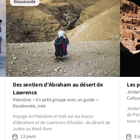
Nouveauté
Des sentiers d'Abraham au désert de
Les p
Lawrence
Jordan
Culture
Palestine
En petit groupe avec un guide
Randonnée, trek
Jordan
de Pet
Voyage en Palestine et trek sur les traces
eaux s
d'Abraham et de Lawrence d'Arabie : du désert de
Judée au Wadi Rum
13 jours
8 j