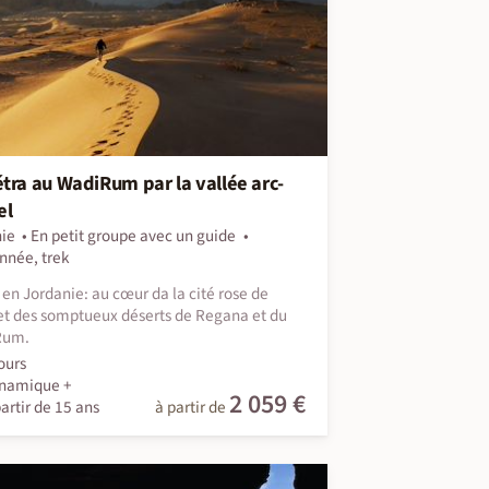
tra au WadiRum par la vallée arc-
el
ie
En petit groupe avec un guide
nnée, trek
en Jordanie: au cœur da la cité rose de
et des somptueux déserts de Regana et du
Rum.
ours
namique +
2 059 €
artir de 15 ans
à partir de