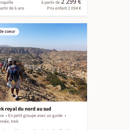
2 299 €
anquille
à partir de
artir de 6 ans
Prix enfant 2 094 €
de coeur
ek royal du nord au sud
ie
En petit groupe avec un guide
nnée, trek