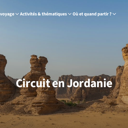
 voyage
Activités & thématiques
Où et quand partir ?
Circuit en Jordanie