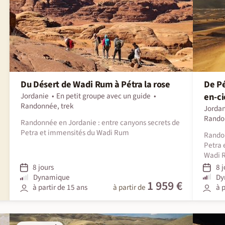
Du Désert de Wadi Rum à Pétra la rose
De Pé
Jordanie
En petit groupe avec un guide
en-ci
Randonnée, trek
Jordan
Rando
Randonnée en Jordanie : entre canyons secrets de
Petra et immensités du Wadi Rum
Rando 
Petra 
Wadi 
8 jours
8 j
Dynamique
Dy
1 959 €
à partir de 15 ans
à partir de
à p