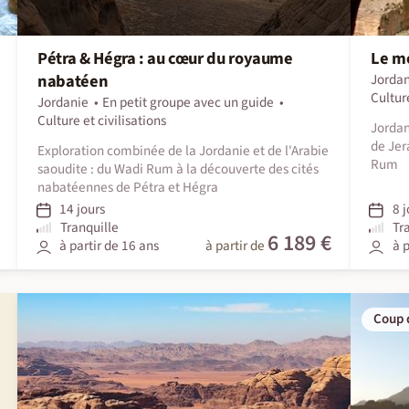
Pétra & Hégra : au cœur du royaume
Le me
nabatéen
Jordan
Culture
Jordanie
En petit groupe avec un guide
Culture et civilisations
Jordan
de Jer
Exploration combinée de la Jordanie et de l'Arabie
Rum
saoudite : du Wadi Rum à la découverte des cités
nabatéennes de Pétra et Hégra
14 jours
8 j
Tranquille
Tr
6 189 €
à partir de 16 ans
à partir de
à p
Coup 