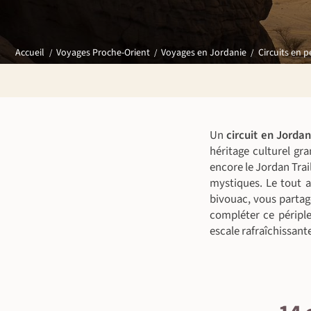
Circuits en p
Accueil
Voyages Proche-Orient
Voyages en Jordanie
Un
circuit en Jordan
héritage culturel gr
encore le Jordan Trai
mystiques. Le tout a
bivouac, vous partag
compléter ce périple
escale rafraîchissan