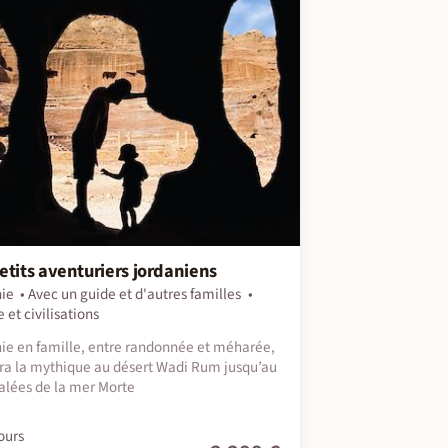
etits aventuriers jordaniens
ie
Avec un guide et d'autres familles
 et civilisations
ie en famille, entre randonnée et méharée,
ra la mythique au désert Wadi Rum jusqu’au
alées de la mer Morte
ours