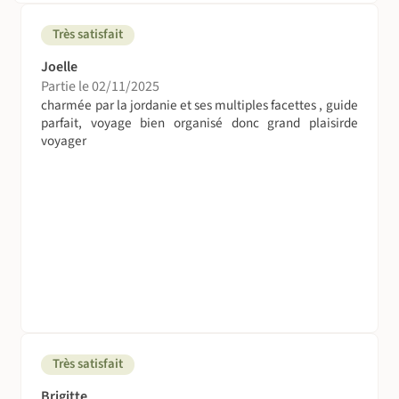
devient sur-fréquenté dans un rayon d'un jour de marche
(avec les conséquences que l'on peut imaginer). Venez
Très satisfait
découvrir nos sublimes sentiers secrets à travers la rift
Joelle
vallée... Nomade propose en effet une boucle exclusive
Partie le 02/11/2025
dans le Wadi Rum secret et sauvage.
charmée par la jordanie et ses multiples facettes , guide
parfait, voyage bien organisé donc grand plaisirde
On sera combien ?
voyager
De 4 à 6 personnes.
On dort où ?
Ce voyage alterne les hébergements suivants:
Amman - Misk Hôtel (ou similaire)
Madaba - Mosaic city hôtel (ou similaire)
Dana - Dana Trail Guesthouse (ou similaire)
Petra - Ecolodge la Villa Maria (ou similaire)
Wadi Rum - Bivouac et Wadi Rum Quiet Village Camp (ou
similaire)
Très satisfait
Aqaba - Captain’s hôtel (ou similaire)
Brigitte