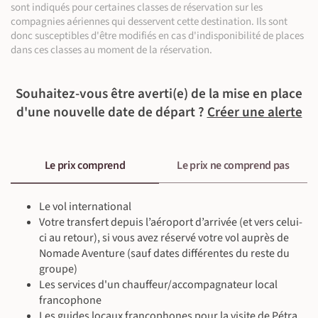
Randonnée (15 km ~6 h 30)
300 m
300 m
sont indiqués pour certaines classes de réservation sur les
Dana.
Chauffeur / Accompagnateur
©
compagnies aériennes qui desservent cette destination. Ils sont
Randonnée (~3 h) | Flottaison (floating) (~2 h)
donc susceptibles d'être modifiés en cas d'indisponibilité de places
À l'hôtel - Dana Trail hotel (ou équivalent)
dans ces classes au moment de la réservation.
Petit-déjeuner, déjeuner & dîner inclus
Chauffeur / Accompagnateur
©
En minibus privé (130 km ~2 h 30)
Souhaitez-vous être averti(e) de la mise en place
Randonnée (7 km ~3 h)
100 m
100 m
d'une nouvelle date de départ ?
Créer une alerte
©
Le prix comprend
Le prix ne comprend pas
©
Le vol international
©
Votre transfert depuis l’aéroport d’arrivée (et vers celui-
©
ci au retour), si vous avez réservé votre vol auprès de
Nomade Aventure (sauf dates différentes du reste du
groupe)
Les services d'un chauffeur/accompagnateur local
francophone
©
Les guides locaux francophones pour la visite de Pétra