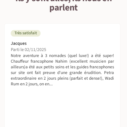
parlent
1 • Détails du voyage
Niveau physique et préparation
5-7 heures de randonnée, temps d'arrêts compris. Niveau
Très satisfait
dynamique. Plusieurs critères sont pris en compte pour
évaluer le niveau requis pour un circuit : type de terrain,
Jacques
nombre d’heure de marche, isolement, confort….
Parti le 02/11/2025
Notre aventure à 3 nomades (quel luxe!) a été super!
Chauffeur francophone Nahim (excellent musicien par
La randonnée nécessite de fournir un effort soutenu,
ailleurs)a été aux petits soins et les guides francophones
particulièrement en ce qui concerne les dénivelés (à partir
sur site ont fait preuve d'une grande érudition. Petra
de 400 m). Ce circuit implique une bonne forme physique.
extraordinaire en 2 jours pleins (parfait et dense!), Wadi
Quelques week-ends de mise en jambes ne peuvent être
Rum en 2 jours, on en...
que conseillés.
- Le passage en corniche pour rejoindre le site de Pétra
est un peu vertigineux mais reste tout à fait accessible,
n'hésitez pas à demander l'aide de votre guide.
Le désert du Wadi Rum est victime de son succès et