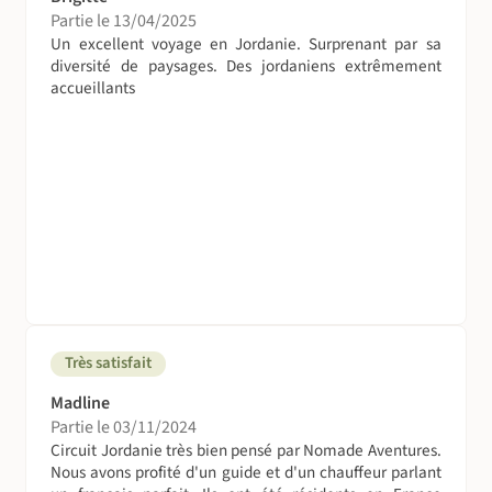
Le campement bédouin dispose de tout le confort pour la
Partie le 13/04/2025
Un excellent voyage en Jordanie. Surprenant par sa
nuit, vous n'aurez donc pas besoin d'apporter vos sacs de
diversité de paysages. Des jordaniens extrêmement
couchage.
accueillants
Pour le bivouac, vous sera fourni sur place : tente,
matelas et couvertures. Si vous souhaitez dormir dans
votre sac de couchage, merci de l'intégrer à votre valise
Chambre individuelle
Vous pouvez choisir, lors de votre réservation, de
demander à bénéficier d’une chambre individuelle, en
supplément à partir de 424€, selon les dates et
disponibilités.
A table !
Très satisfait
Nourriture excellente, voir plus !
Madline
Les repas sont préparés par un cuisinier avec des
Partie le 03/11/2024
produits locaux. Les menus sont simples mais de bonne
Circuit Jordanie très bien pensé par Nomade Aventures.
qualité. Tout le matériel de cuisine est fourni (assiettes,
Nous avons profité d'un guide et d'un chauffeur parlant