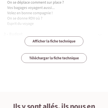
On se déplace comment sur place ?
Vos bagages voyagent aussi...
Volez en bonne compagnie !
On se donne RDV où ?
Esprit du voyage
2 • Budget
Afficher la fiche technique
3 • Assurances
4 • Equipement
Télécharger la fiche technique
5 • Formalités et santé
6 • Le pays
7 • Tourisme responsable
Ils y sont allés, ils nous en