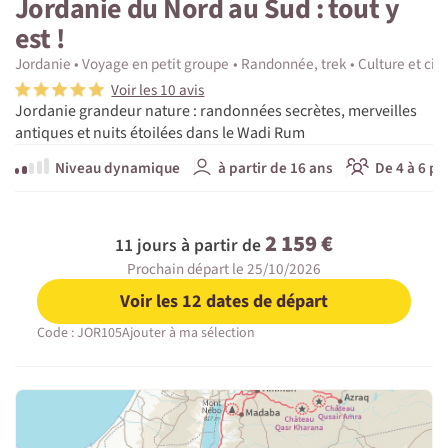
Jordanie du Nord au Sud : tout y
est !
Jordanie
Voyage en petit groupe
Randonnée, trek
Culture et civi
Voir les 10 avis
Jordanie grandeur nature : randonnées secrètes, merveilles
antiques et nuits étoilées dans le Wadi Rum
Niveau dynamique
à partir de 16 ans
De 4 à 6 pa
2 159 €
11 jours à partir de
Prochain départ le 25/10/2026
Voir les 12 dates de départ
Code : JOR105
Ajouter à ma sélection