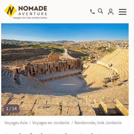
1 / 14
©
Voyages Asie
Voyages en Jordanie
Randonnée, trek Jordanie