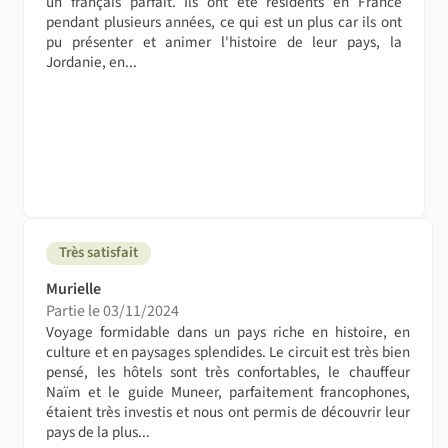
un français parfait. Ils ont été résidents en France
couverts...) ; apportez si vous voulez un quart (timbale) et
pendant plusieurs années, ce qui est un plus car ils ont
un couteau.
pu présenter et animer l'histoire de leur pays, la
Jordanie, en...
Petit déjeuner de type européen : café, thé , pain ,
céréales…
Déjeuner : salades composées, crudités…
Dîner : repas chaud, plats locaux …
Conseil : Les barres de céréales et fruits secs sont des
munitions énergétiques bienvenues pendant les
randonnées.
Très satisfait
EAU : l’eau que nous emportons dans les jerrycans au
Murielle
départ de nos circuits est potable, il faudra néanmoins la
Partie le 03/11/2024
purifier avec des pastilles adaptées type Micropur ou
Voyage formidable dans un pays riche en histoire, en
hydrclonazone.
culture et en paysages splendides. Le circuit est très bien
pensé, les hôtels sont très confortables, le chauffeur
La toilette (et les toilettes)
Naïm et le guide Muneer, parfaitement francophones,
Toilettes et sanitaires dans les hôtels, campement
étaient très investis et nous ont permis de découvrir leur
bédouins et gueshouse.
pays de la plus...