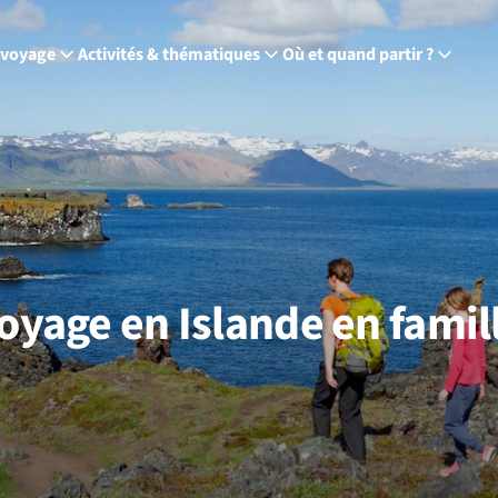
 voyage
Activités & thématiques
Où et quand partir ?
oyage en Islande en famil