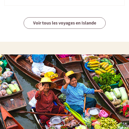
planétaire. À partir de 2001, il réalise plusieurs
simulations d'expéditions martiennes avec la Mars
Society et la NASA.
Voir tous les voyages en Islande
En parallèle, joignant sa passion des volcans à son intérêt
pour le vin, il écrit l’ouvrage de référence sur la question :
"Vins de Feu : à la découverte des terroirs des volcans
célèbres" (éditions Dunod, 2014), prix 2015 du meilleur
livre sur les vignobles !
Après avoir enseigné la planétologie (les volcans de la
Lune et de Mars), la géologie, et la culture des terroirs
français à l’université du temps libre de Paris VII Diderot,
Charles Frankel enseigne actuellement à l’université de
Middlebury aux Etats-Unis.
Avec la passion et le sens de la communication qui le
caractérisent, Charles est donc l’accompagnateur idéal
pour trois voyages exceptionnels : l’un dans l’histoire et
les coulisses de l’aventure spatiale américaine, l’autre à la