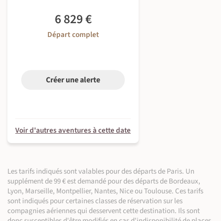
Déjeuner & dîner inclus - petit-déjeuner libre
Sous tente
Petit-déjeuner, déjeuner & dîner inclus
6 829 €
Sous tente
Déjeuner & dîner inclus - petit-déjeuner libre
Départ complet
©
Créer une alerte
©
©
Voir d'autres aventures à cette date
©
©
Les tarifs indiqués sont valables pour des départs de Paris. Un
©
©
supplément de 99 € est demandé pour des départs de Bordeaux,
Lyon, Marseille, Montpellier, Nantes, Nice ou Toulouse. Ces tarifs
sont indiqués pour certaines classes de réservation sur les
compagnies aériennes qui desservent cette destination. Ils sont
donc susceptibles d'être modifiés en cas d'indisponibilité de places