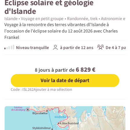
Éclipse solaire et géologie
d'Islande
Islande
Voyage en petit groupe
Randonnée, trek
Astronomie et 
Voyage à la rencontre des terres vibrantes dl'Islande à
l'occasion de l'éclipse solaire du 12 août 2026 avec Charles
Frankel
Niveau tranquille
à partir de 12 ans
De 4 à 7 part
6 829 €
8 jours à partir de
Voir la date de départ
Code : ISL262
Ajouter à ma sélection