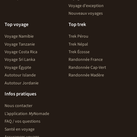
Voyage d'exception
Nouveaux voyages
Top voyage
Top trek
Voyage Namibie
Trek Pérou
Voyage Tanzanie
Trek Népal
Voyage Costa Rica
Trek Écosse
Voyage Sri Lanka
Randonnée France
Voyage Égypte
Randonnée Cap-Vert
Autotour Islande
Randonnée Madère
Autotour Jordanie
Infos pratiques
Nous contacter
L’application
My
Nomade
FAQ / vos questions
Santé en voyage
Assurances voyage