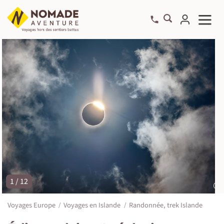
1 / 12
©
Voyages Europe
Voyages en Islande
Randonnée, trek Islande