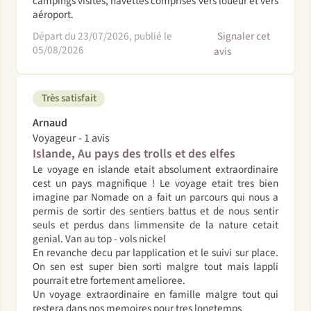
campings visités, navettes comprises vers loueur et vers
aéroport.
Départ du 23/07/2026, publié le
Signaler cet
05/08/2026
avis
Très satisfait
Arnaud
Voyageur - 1 avis
Islande, Au pays des trolls et des elfes
Le voyage en islande etait absolument extraordinaire
cest un pays magnifique ! Le voyage etait tres bien
imagine par Nomade on a fait un parcours qui nous a
permis de sortir des sentiers battus et de nous sentir
seuls et perdus dans limmensite de la nature cetait
genial. Van au top - vols nickel
En revanche decu par lapplication et le suivi sur place.
On sen est super bien sorti malgre tout mais lappli
pourrait etre fortement amelioree.
Un voyage extraordinaire en famille malgre tout qui
restera dans nos memoires pour tres longtemps