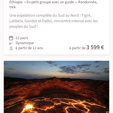
Éthiopie
En petit groupe avec un guide
Randonnée,
trek
Une expédition complète du Sud au Nord : Tigré,
Lalibela, Gondar et Dallol, rencontre intense avec les
peuples du Sud !
22 jours
Dynamique
3 599 €
à partir de 12 ans
à partir de