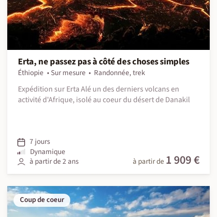
Erta, ne passez pas à côté des choses simples
Éthiopie
Sur mesure
Randonnée, trek
Expédition sur Erta Alé un des derniers volcans en
activité d'Afrique, isolé au coeur du désert de Danakil
7 jours
Dynamique
1 909 €
à partir de 2 ans
à partir de
Coup de coeur